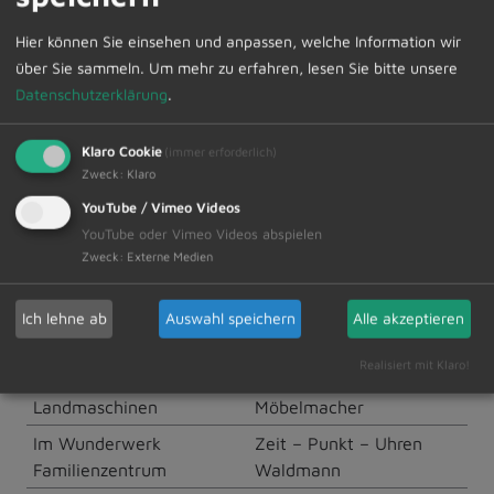
Gartenbau Bruno
Restaurant Pizzeria Etna
Hier können Sie einsehen und anpassen, welche Information wir
Neumair
über Sie sammeln.
Um mehr zu erfahren, lesen Sie bitte unsere
Goldschmiede Erhart
Schneiderei L. Krause
Datenschutzerklärung
.
Michaela
Klaro Cookie
(immer erforderlich)
Haarstudio Jutta GmbH
Topstylist Christine
Zweck
:
Klaro
Hemmer
YouTube / Vimeo Videos
Haggenmüller
Versand komplett
YouTube oder Vimeo Videos abspielen
Autotechnik
Lettershop
Zweck
:
Externe Medien
Harry`s Ski-Sport-Service
VRS – Vitali`s Reifen
Service
Ich lehne ab
Auswahl speichern
Alle akzeptieren
Hetterich & Klotz GbR
WAHL Agrar & Reitsport
Realisiert mit Klaro!
Ignaz Stoll
WEIMANN Der
Landmaschinen
Möbelmacher
Im Wunderwerk
Zeit – Punkt – Uhren
Familienzentrum
Waldmann