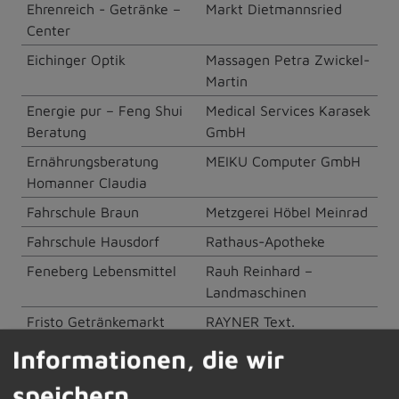
Ehrenreich - Getränke –
Markt Dietmannsried
Center
Eichinger Optik
Massagen Petra Zwickel-
Martin
Energie pur – Feng Shui
Medical Services Karasek
Beratung
GmbH
Ernährungsberatung
MEIKU Computer GmbH
Homanner Claudia
Fahrschule Braun
Metzgerei Höbel Meinrad
Fahrschule Hausdorf
Rathaus-Apotheke
Feneberg Lebensmittel
Rauh Reinhard –
Landmaschinen
Fristo Getränkemarkt
RAYNER Text.
Übersetzung. Bild
Informationen, die wir
Fußpflege Bischof
Raiffeisen Waren GmbH
speichern
Dietmannsried