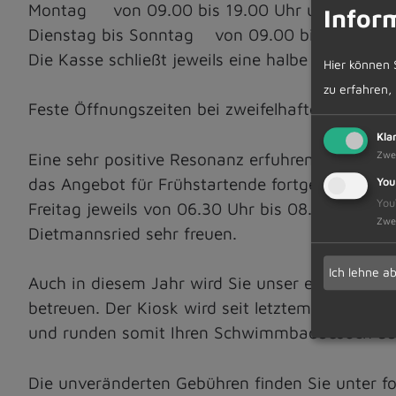
Montag von 09.00 bis 19.00 Uhr und
Infor
Dienstag bis Sonntag von 09.00 bis 20.00 Uh
Die Kasse schließt jeweils eine halbe Stunde v
Hier können 
zu erfahren,
Feste Öffnungszeiten bei zweifelhafter Witteru
Kla
Zwe
Eine sehr positive Resonanz erfuhren wir in d
das Angebot für Frühstartende fortgesetzt. 
You
You
Freitag jeweils von 06.30 Uhr bis 08.00 Uhr a
Zwe
Dietmannsried sehr freuen.
Ich lehne a
Auch in diesem Jahr wird Sie unser erfahren
betreuen. Der Kiosk wird seit letztem Jahr in E
und runden somit Ihren Schwimmbadbesuch ab
Die unveränderten Gebühren finden Sie unter 