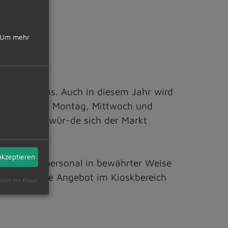
Um mehr
-schwimmens. Auch in diesem Jahr wird
Wochentagen Montag, Mittwoch und
ine Spende wür-de sich der Markt
akzeptieren
em Kassenpersonal in bewährter Weise
as vielfältige Angebot im Kioskbereich
siert mit Klaro!