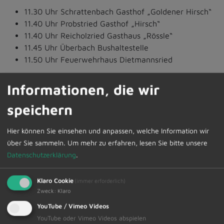
11.30 Uhr Schrattenbach Gasthof „Goldener Hirsch“
11.40 Uhr Probstried Gasthof „Hirsch“
11.40 Uhr Reicholzried Gasthaus „Rössle“
11.45 Uhr Überbach Bushaltestelle
11.50 Uhr Feuerwehrhaus Dietmannsried
Rückfahrt gegen 16:00 Uhr.
Informationen, die wir
speichern
Zu diesem Senioren-Mittagstisch wird ein Menü aus
Faschingseinlagensuppe sowie Gulasch mit
Hier können Sie einsehen und anpassen, welche Information wir
Butterspätzle zu einem Gesamtpreis von 6,00 Euro
über Sie sammeln.
Um mehr zu erfahren, lesen Sie bitte unsere
angeboten.
Datenschutzerklärung
.
Die Vertreter der Bürgerstiftung Dietmannsried im
Allgäu sowie die Marktgemeinde würden sich über die
Klaro Cookie
(immer erforderlich)
Teilnahme aller „Senioren“ und „Junggebliebenen“
Zweck
:
Klaro
freuen.
YouTube / Vimeo Videos
YouTube oder Vimeo Videos abspielen