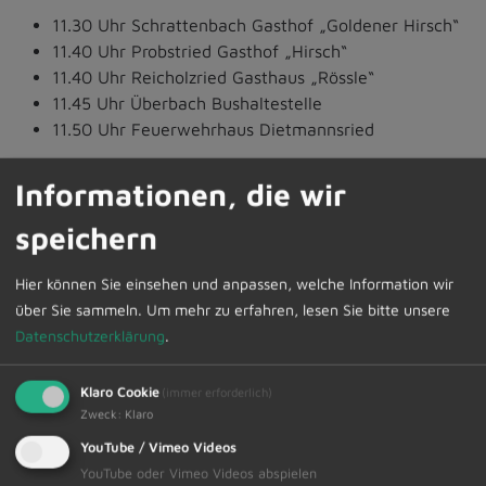
11.30 Uhr Schrattenbach Gasthof „Goldener Hirsch“
11.40 Uhr Probstried Gasthof „Hirsch“
11.40 Uhr Reicholzried Gasthaus „Rössle“
11.45 Uhr Überbach Bushaltestelle
11.50 Uhr Feuerwehrhaus Dietmannsried
Rückfahrt gegen 16:00 Uhr.
Informationen, die wir
speichern
Zu diesem Senioren-Mittagstisch wird ein Menü aus
Faschingseinlagensuppe sowie Gulasch mit
Hier können Sie einsehen und anpassen, welche Information wir
Butterspätzle zu einem Gesamtpreis von 6,00 Euro
über Sie sammeln.
Um mehr zu erfahren, lesen Sie bitte unsere
angeboten.
Datenschutzerklärung
.
Die Vertreter der Bürgerstiftung Dietmannsried im
Allgäu sowie die Marktgemeinde würden sich über die
Klaro Cookie
(immer erforderlich)
Teilnahme aller „Senioren“ und „Junggebliebenen“
Zweck
:
Klaro
freuen.
YouTube / Vimeo Videos
YouTube oder Vimeo Videos abspielen