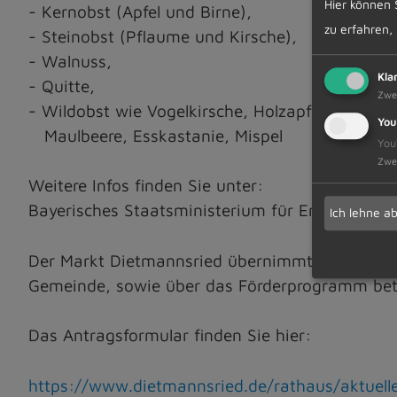
Hier können 
- Kernobst (Apfel und Birne),
zu erfahren,
- Steinobst (Pflaume und Kirsche),
- Walnuss,
Kla
- Quitte,
Zwe
- Wildobst wie Vogelkirsche, Holzapfel, Wildbirn
You
Maulbeere, Esskastanie, Mispel
You
Zwe
Weitere Infos finden Sie unter:
Bayerisches Staatsministerium für Ernährung, L
Ich lehne a
Der Markt Dietmannsried übernimmt die Antrags
Gemeinde, sowie über das Förderprogramm b
Das Antragsformular finden Sie hier:
https://www.dietmannsried.de/rathaus/aktuel