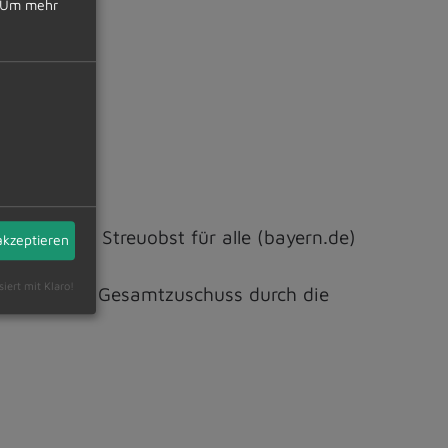
Um mehr
rprogramm Streuobst für alle (bayern.de)
akzeptieren
siert mit Klaro!
ür Sie. Der Gesamtzuschuss durch die