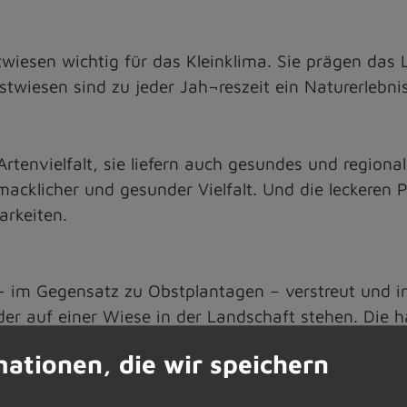
twiesen wichtig für das Kleinklima. Sie prägen das 
wiesen sind zu jeder Jah¬reszeit ein Naturerlebnis
 Artenvielfalt, sie liefern auch gesundes und region
acklicher und gesunder Vielfalt. Und die leckeren 
arkeiten.
 im Gegensatz zu Obstplantagen – verstreut und in
r auf einer Wiese in der Landschaft stehen. Die hä
 wie Vogelkirsche, Eberesche oder Speierling.
mationen, die wir speichern