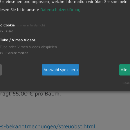
Sie einsehen und anpassen, welche Information wir über Sie sammeln.
 lesen Sie bitte unsere
Datenschutzerklärung
.
ro Cookie
(immer erforderlich)
ck
:
Klaro
e, Eberesche, Speierling, Elsbeere,
Tube / Vimeo Videos
Tube oder Vimeo Videos abspielen
ck
:
Externe Medien
andwirtschaft und Forsten | Streuobstpakt – Förde
b
Auswahl speichern
Alle 
Reali
tellung der Förderung, sowie die Baumbestellung f
eträgt 65,00 € pro Baum.
les-bekanntmachungen/streuobst.html