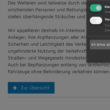
Des Weiteren wird teilweise durch das Ein- bz
Kla
ortsfremden Personen und Rettungskräften die 
Zwe
stellen überhängende Sträucher und Bäume eine
You
You
Wir appellieren deshalb im Interesse der Verke
Zwe
Anlieger, ihre Anpflanzungen aller Art, d.h. B
Sicherheit und Leichtigkeit des Verkehrs beei
Ich lehne a
ungehinderte Nutzung der Verkehrsflächen und
Straßen- und Wegegesetz mindestens einen Lich
Auch bei Bepflanzungen entlang von landwirtsc
Fahrzeuge ohne Behinderung verkehren können
Zur Übersicht