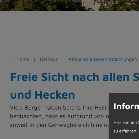
e
n
Home
Rathaus
Aktuelles & Bekanntmachungen
Freie Sicht nach allen
und Hecken
Infor
Viele Bürger haben bereits Ihre Hecken und Str
beobachten, dass es aufgrund von überhängend
Hier können 
soweit in den Gehwegbereich hinein, dass dies
zu erfahren,