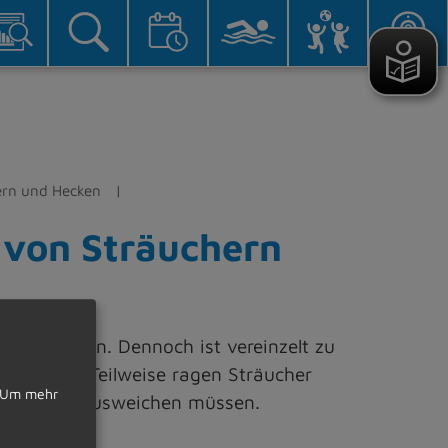
hern und Hecken
n von Sträuchern
geschnitten. Dennoch ist vereinzelt zu
r kommt. Teilweise ragen Sträucher
Um mehr
die Straße ausweichen müssen.