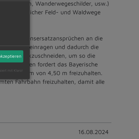
ezeichnungen, Wanderwegeschilder, usw.)
dwirtschaftlicher Feld- und Waldwege
g von Schadensersatzansprüchen an die
r Straße hineinragen und dadurch die
ungen zurückzuschneiden, um so die
akzeptieren
nd Radwegen fordert das Bayerische
siert mit Klaro!
stlichtraum von 4,50 m freizuhalten.
mten Fahrbahn freizuhalten, damit alle
16.08.2024