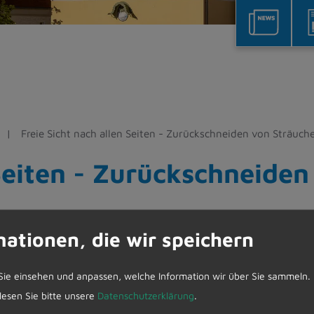
Freie Sicht nach allen Seiten - Zurückschneiden von Sträuc
 Seiten - Zurückschneide
mationen, die wir speichern
äucher entlang öffentlicher Straßen und Wege zurück
en Ästen zu Gefahrensituationen im Straßenverkeh
Sie einsehen und anpassen, welche Information wir über Sie sammeln.
er stark einge-schränkt ist und die Fußgänger auf 
 lesen Sie bitte unsere
Datenschutzerklärung
.