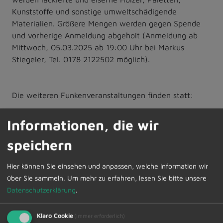
Kunststoffe und sonstige umweltschädigende
Materialien. Größere Mengen werden gegen Spende
und vorherige Anmeldung abgeholt (Anmeldung ab
Mittwoch, 05.03.2025 ab 19:00 Uhr bei Markus
Stiegeler, Tel. 0178 2122502 möglich).
Die weiteren Funkenveranstaltungen finden statt:
In Probstried
wurde der Funken am 08.03.2025
Informationen, die wir
abgesagt. Stattdessen findet am 29.03.2025 um 19:00
speichern
Uhr ein Rosenfeuer statt.
Hier können Sie einsehen und anpassen, welche Information wir
In Schrattenbach
am Samstag, 08.03.2025 auf der
über Sie sammeln.
Um mehr zu erfahren, lesen Sie bitte unsere
Fläche zwischen Schrattenbach und Naiers; Beginn
Datenschutzerklärung
.
des Fackelzuges ist um 19.00 Uhr beim "Gasthaus
Hirsch".
Für Speis und Trank ist gesorgt. Funkenmaterial wird
Klaro Cookie
(immer erforderlich)