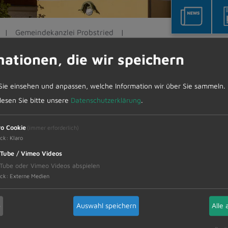
Gemeindekanzlei Probstried
mationen, die wir speichern
Sie einsehen und anpassen, welche Information wir über Sie sammeln.
tried
 lesen Sie bitte unsere
Datenschutzerklärung
.
einschließlich 06.06.2024 kein Parteiverkehr statt.
ro Cookie
(immer erforderlich)
ck
:
Klaro
Tube / Vimeo Videos
Tube oder Vimeo Videos abspielen
ck
:
Externe Medien
b
Auswahl speichern
Alle 
1