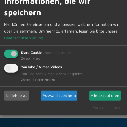
Informationen, die wir
nicht für den kostenlosen Anschluss registriert haben,
können dies weiterhin über die Homepage der
speichern
Telekom erledigen (www.telekom.de/glasfaser).
Hier können Sie einsehen und anpassen, welche Information wir
Bei weiteren Fragen zum Glasfaserausbau können sie
über Sie sammeln.
Um mehr zu erfahren, lesen Sie bitte unsere
sich auch gerne jederzeit an Herrn Günther Stauffer
Datenschutzerklärung
.
vom Bauamt wenden (Tel. 08374/5820-32).
Klaro Cookie
(immer erforderlich)
Zweck
:
Klaro
YouTube / Vimeo Videos
Zur Übersicht
YouTube oder Vimeo Videos abspielen
Zweck
:
Externe Medien
04.04.2025
Amtliche Bekanntmachungen
Ich lehne ab
Auswahl speichern
Alle akzeptieren
Realisiert mit Klaro!