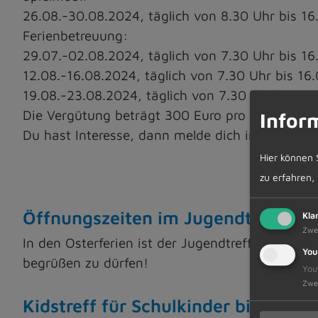
26.08.-30.08.2024, täglich von 8.30 Uhr bis 16
Ferienbetreuung:
29.07.-02.08.2024, täglich von 7.30 Uhr bis 16
12.08.-16.08.2024, täglich von 7.30 Uhr bis 16
19.08.-23.08.2024, täglich von 7.30 Uhr bis 16
Die Vergütung beträgt 300 Euro pro Woche Übun
Infor
Du hast Interesse, dann melde dich im Büro der
Hier können 
zu erfahren,
Öffnungszeiten im Jugendtreff ab 
Kla
Zwe
In den Osterferien ist der Jugendtreff geschl
You
begrüßen zu dürfen!
You
Zwe
Kidstreff für Schulkinder bis 11 Jah