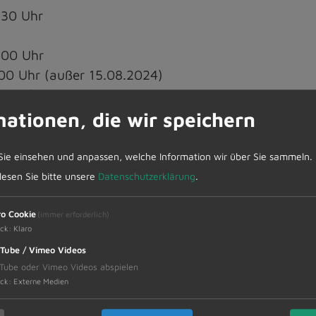
.30 Uhr
.00 Uhr
.00 Uhr (außer 15.08.2024)
.00 Uhr
gsleiterpauschale steuerfrei im Rahmen von § 3 N
mationen, die wir speichern
 Jugendpflege.
Sie einsehen und anpassen, welche Information wir über Sie sammeln.
 lesen Sie bitte unsere
Datenschutzerklärung
.
12 Jahre
ro Cookie
(immer erforderlich)
ck
:
Klaro
ossen. Wir freuen uns, euch ab dem 08.04.2024 wie
Tube / Vimeo Videos
Tube oder Vimeo Videos abspielen
ck
:
Externe Medien
re