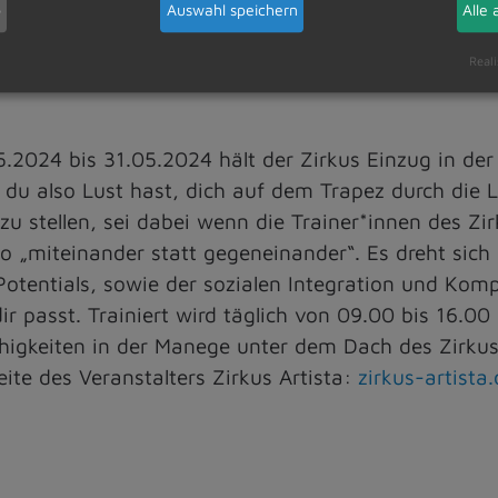
b
Auswahl speichern
Alle 
eitags am 19.04.2024, 14.06.2024 und 12.07.2024, j
Reali
2024 bis 31.05.2024 hält der Zirkus Einzug in der
n du also Lust hast, dich auf dem Trapez durch die
zu stellen, sei dabei wenn die Trainer*innen des Zir
to „miteinander statt gegeneinander“. Es dreht sich
Potentials, sowie der sozialen Integration und Ko
ir passt. Trainiert wird täglich von 09.00 bis 16.00
higkeiten in der Manege unter dem Dach des Zirkusz
eite des Veranstalters Zirkus Artista:
zirkus-artist