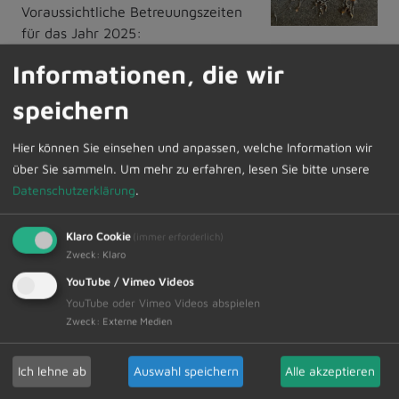
Voraussichtliche Betreuungszeiten
für das Jahr 2025:
Informationen, die wir
Sommerferien
04.08.2025 -
29.08.2025
speichern
Herbstferien
03.11.2025 -
Hier können Sie einsehen und anpassen, welche Information wir
07.11.2025
über Sie sammeln.
Um mehr zu erfahren, lesen Sie bitte unsere
Datenschutzerklärung
.
(Änderungen vorbehalten)
Die Anmeldung ist über
Klaro Cookie
(immer erforderlich)
Zweck
:
Klaro
www.unser-ferienprogramm.de/dietmannsried
YouTube / Vimeo Videos
möglich
.
YouTube oder Vimeo Videos abspielen
Zweck
:
Externe Medien
Zur Übersicht
Ich lehne ab
Auswahl speichern
Alle akzeptieren