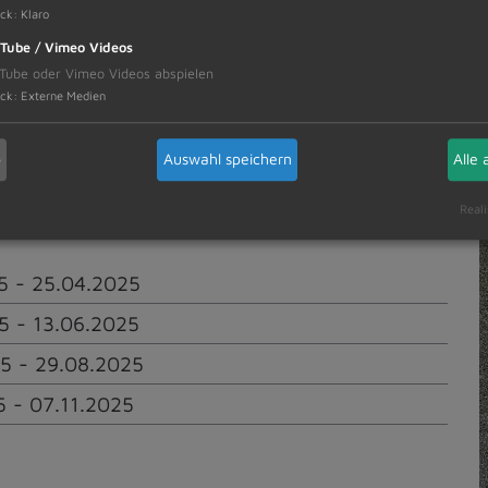
ck
:
Klaro
Tube / Vimeo Videos
Tube oder Vimeo Videos abspielen
-ferienprogramm.de/dietmannsried
.
ck
:
Externe Medien
b
Auswahl speichern
Alle 
er im Alter von 6-12 Jahre:
Reali
 2025:
5 - 25.04.2025
5 - 13.06.2025
5 - 29.08.2025
5 - 07.11.2025