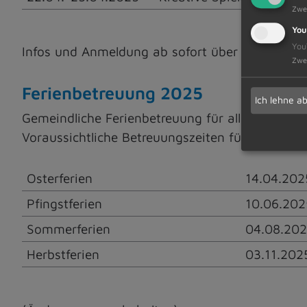
Zwe
You
You
Infos und Anmeldung ab sofort über
www.unser
Zwe
Ferienbetreuung 2025
Ich lehne a
Gemeindliche Ferienbetreuung für alle Schulkind
Voraussichtliche Betreuungszeiten für das Jahr
Osterferien
14.04.202
Pfingstferien
10.06.202
Sommerferien
04.08.202
Herbstferien
03.11.202