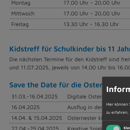
Montag
17.00 Uhr - 20.00 Uhr
Mittwoch
17.00 Uhr - 20.00 Uhr
Freitag
13.30 Uhr - 16.30 Uhr
Kidstreff für Schulkinder bis 11 Jah
Die nächsten Termine für den Kidstreff sind fr
und 11.07.2025, jeweils von 14.00 Uhr bis 16.00
Save the Date für die Osterferien
Infor
31.03.-16.04.2025
Digitale Ostereiersuche
Hier können 
16.04.2025
Ausflug in den Europapa
zu erfahren,
14.04. & 15.04.2025
Osternester kleistern
22.04.-25.04.2025
Kreative Spiele meets L
Kla