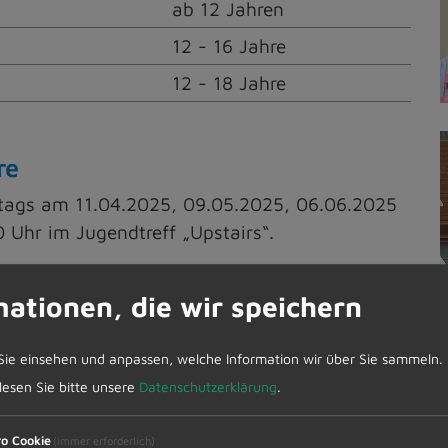
ab 12 Jahren
12 - 16 Jahre
12 - 18 Jahre
re
eitags am 11.04.2025, 09.05.2025, 06.06.2025
 Uhr im Jugendtreff „Upstairs“.
mationen, die wir speichern
Sie einsehen und anpassen, welche Information wir über Sie sammeln.
rk
ab 12 Jahre
 lesen Sie bitte unsere
Datenschutzerklärung
.
8-12 Jahre
ederbearbeitung - Aktionswoche
ab 10 Jahre
ro Cookie
(immer erforderlich)