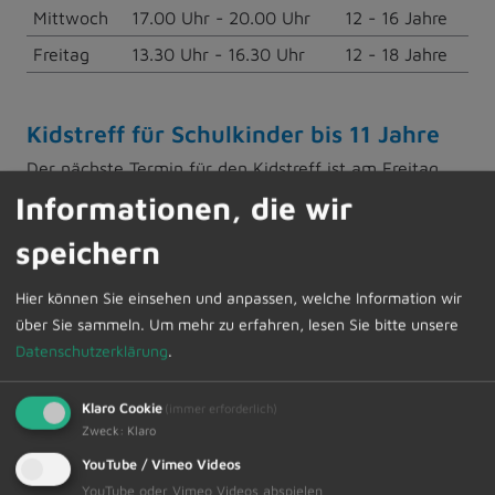
Mittwoch
17.00 Uhr - 20.00 Uhr
12 - 16 Jahre
Freitag
13.30 Uhr - 16.30 Uhr
12 - 18 Jahre
Kidstreff für Schulkinder bis 11 Jahre
Der nächste Termin für den Kidstreff ist am Freitag
21.03.2025, von 14.00 Uhr bis 16.00 Uhr im
Informationen, die wir
Jugendtreff „Upstairs“ (der Jugendtreff hat an diesem
speichern
Tag geschlossen).
Hier können Sie einsehen und anpassen, welche Information wir
Ausflug in den Europa Park
über Sie sammeln.
Um mehr zu erfahren, lesen Sie bitte unsere
Am 16.04.2025 geht es wieder in den Europa Park.
Datenschutzerklärung
.
Hast du Lust auf einen spannenden, erlebnisreichen
und aufregenden Tag? Dann melde dich an und fahr
Klaro Cookie
(immer erforderlich)
mit uns in den größten Freizeitpark Deutschlands.
Zweck
:
Klaro
Mitfahren können alle Jugendlichen ab 12 Jahre. Der
YouTube / Vimeo Videos
Eintritt inkl. Busfahrt kostet pro Person 85.- €.
YouTube oder Vimeo Videos abspielen