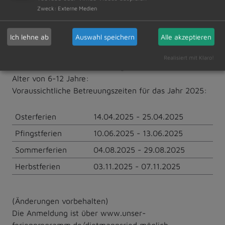
Verbindliche Anmeldung bis 23.03.2025 über
Zweck
:
Externe Medien
www.unser-ferienprogramm.de/dietmannsried
Ich lehne ab
Auswahl speichern
Alle akzeptieren
Ferienbetreuung 2025
Realisiert mit Klaro!
Gemeindliche Ferienbetreuung für alle Schulkinder im
Alter von 6-12 Jahre:
Voraussichtliche Betreuungszeiten für das Jahr 2025:
Osterferien
14.04.2025 - 25.04.2025
Pfingstferien
10.06.2025 - 13.06.2025
Sommerferien
04.08.2025 - 29.08.2025
Herbstferien
03.11.2025 - 07.11.2025
(Änderungen vorbehalten)
Die Anmeldung ist über www.unser-
ferienprogramm.de/dietmannsried möglich.