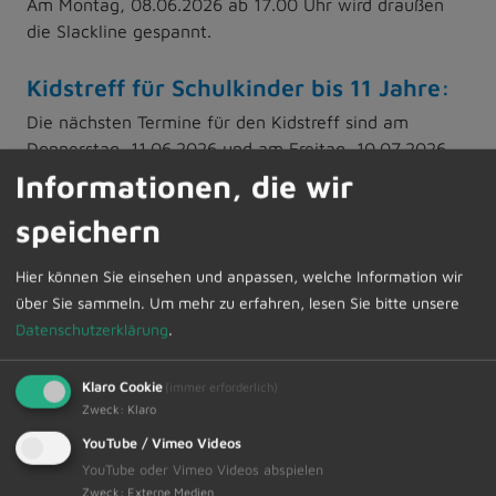
Am Montag, 08.06.2026 ab 17.00 Uhr wird draußen
die Slackline gespannt.
Kidstreff für Schulkinder bis 11 Jahre:
Die nächsten Termine für den Kidstreff sind am
Donnerstag, 11.06.2026 und am Freitag, 10.07.2026
jeweils von 14.00 Uhr bis 16.00 Uhr im Jugendtreff
Informationen, die wir
„Upstairs“.
speichern
Zusätzlich bieten wir am Freitag, 19.06.2026 den
Hier können Sie einsehen und anpassen, welche Information wir
Kidstreff on Tour an. An diesem Tag verlassen wir den
über Sie sammeln.
Um mehr zu erfahren, lesen Sie bitte unsere
Jugendtreff und sind in Dietmannsried unterwegs.
Datenschutzerklärung
.
Klaro Cookie
(immer erforderlich)
Zweck
:
Klaro
YouTube / Vimeo Videos
YouTube oder Vimeo Videos abspielen
Zweck
:
Externe Medien