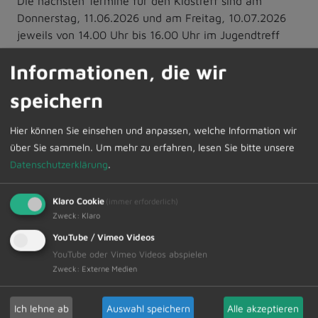
Die nächsten Termine für den Kidstreff sind am
Donnerstag, 11.06.2026 und am Freitag, 10.07.2026
jeweils von 14.00 Uhr bis 16.00 Uhr im Jugendtreff
„Upstairs“.
Informationen, die wir
Zusätzlich bieten wir am Donnerstag, 28.05.2026 und
speichern
am Freitag, 19.06.2026 den Kidstreff on Tour an. An
diesen Tagen verlassen wir den Jugendtreff und sind
Hier können Sie einsehen und anpassen, welche Information wir
in Dietmannsried unterwegs.
über Sie sammeln.
Um mehr zu erfahren, lesen Sie bitte unsere
Datenschutzerklärung
.
Klaro Cookie
(immer erforderlich)
Zweck
:
Klaro
YouTube / Vimeo Videos
YouTube oder Vimeo Videos abspielen
Zweck
:
Externe Medien
Zur Übersicht
Ich lehne ab
Auswahl speichern
Alle akzeptieren