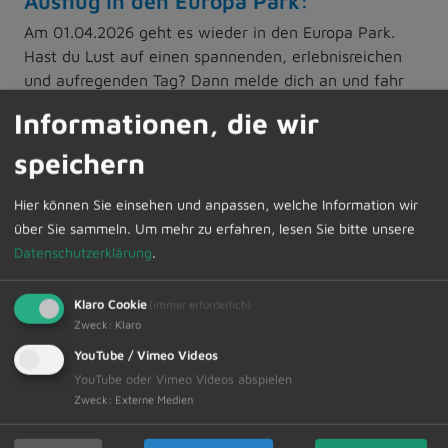
Ausflug in den Europa Park:
Am 01.04.2026 geht es wieder in den Europa Park.
Hast du Lust auf einen spannenden, erlebnisreichen
und aufregenden Tag? Dann melde dich an und fahr
mit uns in den größten Freizeitpark Deutschlands.
Informationen, die wir
Mitfahren können alle Jugendlichen ab 12 Jahre. Der
Eintritt inkl. Busfahrt kostet pro Person 85.- €.
speichern
Verbindliche Anmeldung bis 17.03.2026 über
www.unser-ferienprogramm.de/dietmannsried
Hier können Sie einsehen und anpassen, welche Information wir
über Sie sammeln.
Um mehr zu erfahren, lesen Sie bitte unsere
Ferienbetreuung 2026
Datenschutzerklärung
.
Gemeindliche Ferienbetreuung für alle Schulkinder im
Alter von 6-12 Jahre:
Klaro Cookie
(immer erforderlich)
Zweck
:
Klaro
Voraussichtliche Betreuungszeiten für das Jahr 2026:
YouTube / Vimeo Videos
YouTube oder Vimeo Videos abspielen
Zweck
:
Externe Medien
Osterferien
30.03.2026 - 10.04.2026
Pfingstferien
26.05.2026 - 29.05.2026