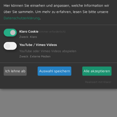
(Änderungen vorbehalten)
Hier können Sie einsehen und anpassen, welche Information wir
über Sie sammeln.
Um mehr zu erfahren, lesen Sie bitte unsere
Die Anmeldung ist ab dem 17.12.2025 über
Datenschutzerklärung
.
www.unser-ferienprogramm.de/dietmannsried
möglich.
Klaro Cookie
(immer erforderlich)
Zweck
:
Klaro
Nachtrodeln in Fischen
YouTube / Vimeo Videos
Komm mit, komm mit - wir wollen rodeln gehen! Am
YouTube oder Vimeo Videos abspielen
Freitag, den 16.01.2026 fahren wir mit dem Zug an die
Zweck
:
Externe Medien
Stinesser Lifte nach Fischen zum Nachtrodeln.
Infos und Anmeldung unter www.unser-
Ich lehne ab
Auswahl speichern
Alle akzeptieren
ferienprogramm.de/dietmannsried.
Realisiert mit Klaro!