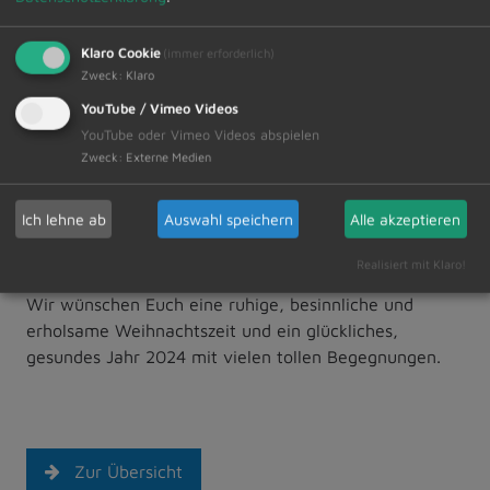
Pfingstferien
21.05.2024 - 24.05.2024
Klaro Cookie
(immer erforderlich)
Sommerferien
29.07.2024 - 23.08.2024
Zweck
:
Klaro
Herbstferien
28.10.2024 - 31.10.2024
YouTube / Vimeo Videos
YouTube oder Vimeo Videos abspielen
Zweck
:
Externe Medien
(Änderungen vorbehalten)
Die Anmeldung ist ab 22. Dezember 2023 über
Ich lehne ab
Auswahl speichern
Alle akzeptieren
www.unser-ferienprogramm.de/dietmannsried
möglich.
Realisiert mit Klaro!
Wir wünschen Euch eine ruhige, besinnliche und
erholsame Weihnachtszeit und ein glückliches,
gesundes Jahr 2024 mit vielen tollen Begegnungen.
Zur Übersicht