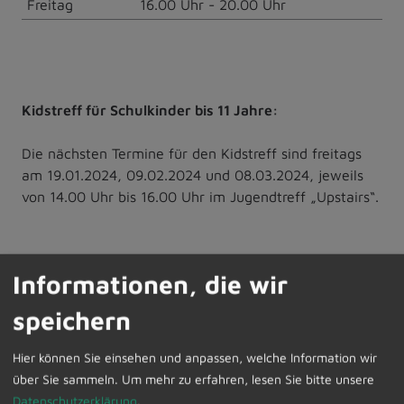
Freitag
16.00 Uhr - 20.00 Uhr
Kidstreff für Schulkinder bis 11 Jahre:
Die nächsten Termine für den Kidstreff sind freitags
am 19.01.2024, 09.02.2024 und 08.03.2024, jeweils
von 14.00 Uhr bis 16.00 Uhr im Jugendtreff „Upstairs“.
Ferienbetreuung 2024:
Informationen, die wir
Gemeindliche Ferienbetreuung für alle Schulkinder im
speichern
Alter von 6-12 Jahre:
Voraussichtliche Betreuungszeiten für das Jahr 2024:
Hier können Sie einsehen und anpassen, welche Information wir
über Sie sammeln.
Um mehr zu erfahren, lesen Sie bitte unsere
Osterferien
25.03.2024 - 05.04.2024
Datenschutzerklärung
.