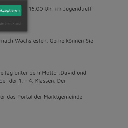
4.00 Uhr bis 16.00 Uhr im Jugendtreff
akzeptieren
siert mit Klaro!
f nach Wachsresten. Gerne können Sie
beltag unter dem Motto „David und
er der 1. - 4. Klassen. Der
über das Portal der Marktgemeinde