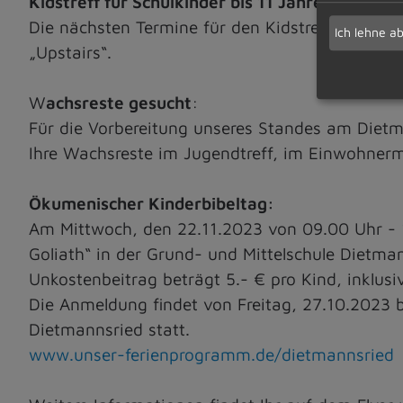
Kidstreff für Schulkinder bis 11 Jahre:
Die nächsten Termine für den Kidstreff sind fr
Ich lehne a
„Upstairs“.
W
achsreste gesucht
:
Für die Vorbereitung unseres Standes am Diet
Ihre Wachsreste im Jugendtreff, im Einwohner
Ökumenischer Kinderbibeltag:
Am Mittwoch, den 22.11.2023 von 09.00 Uhr - 
Goliath“ in der Grund- und Mittelschule Dietman
Unkostenbeitrag beträgt 5.- € pro Kind, inklusi
Die Anmeldung findet von Freitag, 27.10.2023 b
Dietmannsried statt.
www.unser-ferienprogramm.de/dietmannsried