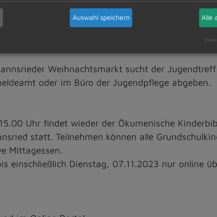
eitags am 10.11.2023 und 08.12.2023, jeweils von 1
b
Auswahl speichern
Alle 
Reali
mannsrieder Weihnachtsmarkt sucht der Jugendtref
meldeamt oder im Büro der Jugendpflege abgeben.
15.00 Uhr findet wieder der Ökumenische Kinderbi
nsried statt. Teilnehmen können alle Grundschulkind
ve Mittagessen.
is einschließlich Dienstag, 07.11.2023 nur online 