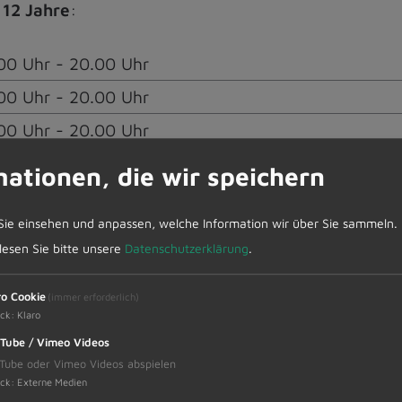
 12 Jahre
:
00 Uhr - 20.00 Uhr
00 Uhr - 20.00 Uhr
00 Uhr - 20.00 Uhr
mationen, die wir speichern
Sie einsehen und anpassen, welche Information wir über Sie sammeln.
hr die Wahl des Jugendrates im Jugendtreff Upstai
 lesen Sie bitte unsere
Datenschutzerklärung
.
fünf Jugendlichen der Marktgemeinde Dietmannsried
nach außen. Sie haben Mitbestimmungsrecht und unte
ro Cookie
(immer erforderlich)
anisation und Durchführung verschiedener Aktion
ck
:
Klaro
Jugendtreff aus. Wahlberechtigt sind alle Jugendli
Tube / Vimeo Videos
Tube oder Vimeo Videos abspielen
ck
:
Externe Medien