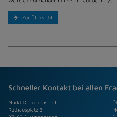
Weitere Informationen findet Ihr auf dem Flyer 
Zur Übersicht
Schneller Kontakt bei allen Fr
Markt Dietmannsried
Ö
Rathausplatz 3
M
87463 Dietmannsried
Di