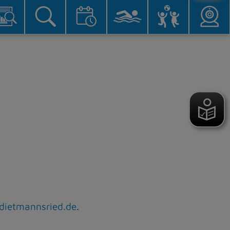
)dietmannsried.de
.