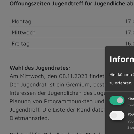
Öffnungszeiten Jugendtreff für Jugendliche ab
Montag
17.
Mittwoch
17.
Freitag
16.
Infor
Wahl des Jugendrates
:
Hier können 
Am Mittwoch, den 08.11.2023 findet um 18.00 U
zu erfahren,
Der Jugendrat ist ein Gremium, bestehend aus 
Interessen der Jugendlichen des Jugendtreffs 
Kla
Planung von Programmpunkten und bei der Org
Zwe
Jugendtreff. Die Liste der Kandidaten liegt im 
You
Dietmannsried.
You
Zwe