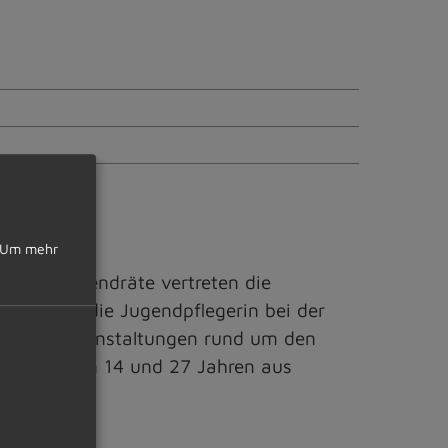
Um mehr
rs statt.
. Die Jugendräte vertreten die
rstützen die Jugendpflegerin bei der
en und Veranstaltungen rund um den
chen zwischen 14 und 27 Jahren aus