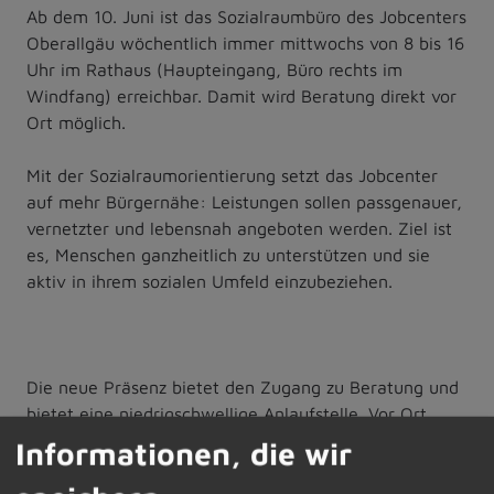
Ab dem 10. Juni ist das Sozialraumbüro des Jobcenters
Oberallgäu wöchentlich immer mittwochs von 8 bis 16
Uhr im Rathaus (Haupteingang, Büro rechts im
Windfang) erreichbar. Damit wird Beratung direkt vor
Ort möglich.
Mit der Sozialraumorientierung setzt das Jobcenter
auf mehr Bürgernähe: Leistungen sollen passgenauer,
vernetzter und lebensnah angeboten werden. Ziel ist
es, Menschen ganzheitlich zu unterstützen und sie
aktiv in ihrem sozialen Umfeld einzubeziehen.
Die neue Präsenz bietet den Zugang zu Beratung und
bietet eine niedrigschwellige Anlaufstelle. Vor Ort
stehen Ansprechpartnerinnen und Ansprechpartner der
Informationen, die wir
Arbeitsvermittlung zur Verfügung; zudem können
Unterlagen entgegengenommen und Anträge