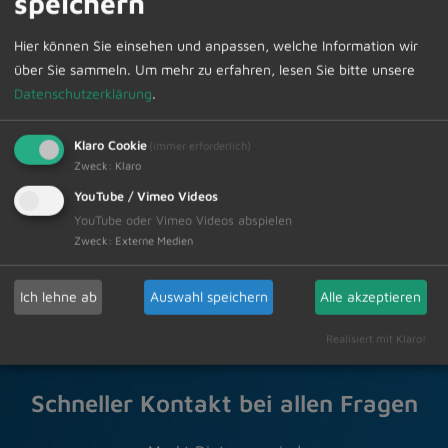
speichern
eingereicht werden. Falls Sie einen Termin vereinbaren
Hier können Sie einsehen und anpassen, welche Information wir
möchten, wenden Sie sich bitte an das Jobcenter
über Sie sammeln.
Um mehr zu erfahren, lesen Sie bitte unsere
Oberallgäu unter Tel. 08321 612-3023 oder per E-Mail
Datenschutzerklärung
.
an jobcenter@lra-oa.bayern.de.
Klaro Cookie
(immer erforderlich)
Zur Übersicht
Zweck
:
Klaro
YouTube / Vimeo Videos
05.06.2026
YouTube oder Vimeo Videos abspielen
Amtliche Bekanntmachungen Veranstaltungstermine
Zweck
:
Externe Medien
Ich lehne ab
Auswahl speichern
Alle akzeptieren
Realisiert mit Klaro!
Schneller Kontakt bei allen Fragen