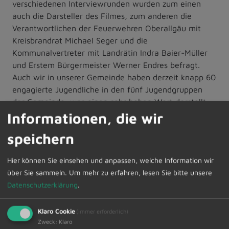
verschiedenen Interviewrunden wurden zum einen
auch die Darsteller des Filmes, zum anderen die
Verantwortlichen der Feuerwehren Oberallgäu mit
Kreisbrandrat Michael Seger und die
Kommunalvertreter mit Landrätin Indra Baier-Müller
und Erstem Bürgermeister Werner Endres befragt.
Auch wir in unserer Gemeinde haben derzeit knapp 60
engagierte Jugendliche in den fünf Jugendgruppen
der Gemeinde, was einen sehr hohen Wert darstellt,
so Erster Bürgermeister Werner Endres. Er dankte in
Informationen, die wir
diesem Zusammenhang allen Verantwortlichen,
speichern
angefangen von den einzelnen Verantwortlichen in
den 96 Feuerwehren des Landkreises bis hin zur
Hier können Sie einsehen und anpassen, welche Information wir
Vorstandschaft der Kreis-Jugendfeuerwehr. Neben den
über Sie sammeln.
Um mehr zu erfahren, lesen Sie bitte unsere
vielen Gästen zeigten sowohl die Turnshowgruppe
Datenschutzerklärung
.
„Crazy Tornados“ aus Wiggensbach mit einer
Tanzleinlage ihre Fähigkeiten als auch die
Klaro Cookie
Jugendlichen unserer Feuerwehren aus Dietmannsried
(immer erforderlich)
Zweck
:
Klaro
mit verschiedenen Einlagen. Die musikalische