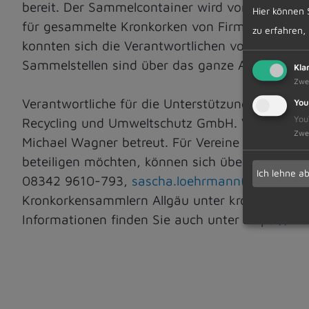
bereit. Der Sammelcontainer wird von Michael Wa
Hier können 
für gesammelte Kronkorken von Firmen, Verein
zu erfahren,
konnten sich die Verantwortlichen von der gro
Sammelstellen sind über das ganze Allgäu vorh
Kla
Zwe
Verantwortliche für die Unterstützung und Ums
You
You
Recycling und Umweltschutz GmbH. Vor Ort wi
Zwe
Michael Wagner betreut. Für Vereine und Orga
beteiligen möchten, können sich über die weit
Ich lehne a
08342 9610-793,
sascha.loehrmann(at)schmid
Kronkorkensammlern Allgäu unter kronkorkensa
Informationen finden Sie auch unter
https://kr