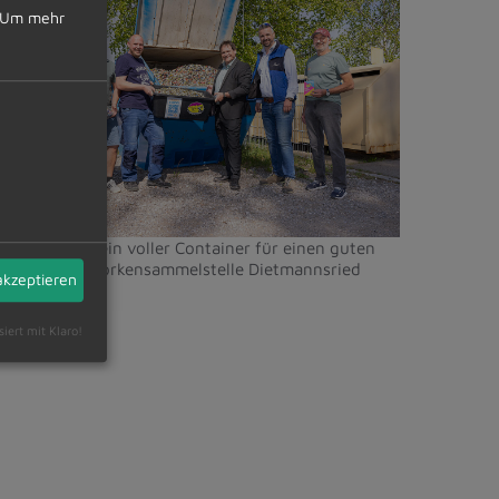
arkt
Um mehr
ietmannsried
chon wieder ein voller Container für einen guten
weck - Kronkorkensammelstelle Dietmannsried
akzeptieren
siert mit Klaro!