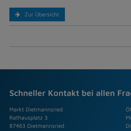
Zur Übersicht
Schneller Kontakt bei allen Fr
Markt Dietmannsried
Ö
Rathausplatz 3
M
87463 Dietmannsried
Di