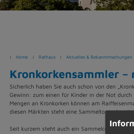
e
n
Home
Rathaus
Aktuelles & Bekanntmachungen
Kronkorkensammler – 
Sicherlich haben Sie auch schon von den „Kron
Gewinn: zum einen für Kinder in der Not durch 
Mengen an Kronkorken können am Raiffeisenma
diesen Märkten steht eine Sammeltonne bereit.
Infor
Seit kurzem steht auch ein Sammelcontainer 