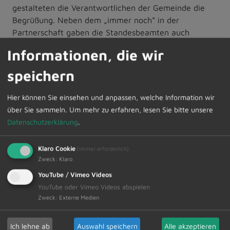
gestalteten die Verantwortlichen der Gemeinde die
Begrüßung. Neben dem „immer noch“ in der
Partnerschaft gaben die Standesbeamten auch
Antworten auf die Frage, was den Paaren für eine
Informationen, die wir
gute Partnerschaft mit auf den Weg gegeben werden
kann. Ebenso dankte Erster Bürgermeister Werner
speichern
Endres allen Verantwortlichen und Unterstützern der
Veranstaltung, insbesondere den beiden
Hier können Sie einsehen und anpassen, welche Information wir
Standesbeamtinnen Marina Schiechtele und Christine
über Sie sammeln.
Um mehr zu erfahren, lesen Sie bitte unsere
Weixler, die neben der Organisation auch den Input
Datenschutzerklärung
.
für die diesjährige MarriageWeek gaben. Zum Beginn
des anschließenden Stehempfanges regnete es rote
Klaro Cookie
(immer erforderlich)
Herzen von der Decke der Festhalle.
Zweck
:
Klaro
YouTube / Vimeo Videos
Im dritten Programmteil der Veranstaltung gab das
YouTube oder Vimeo Videos abspielen
Improtheater „Zweifellos“ ebenfalls mit Inhalten zur
Zweck
:
Externe Medien
Ehe wahrlich ihr Bestes. Das Theater, bei welchem die
Inhalte größtenteils dem Zufall überlassen sind, begab
Ich lehne ab
Auswahl speichern
Alle akzeptieren
sich auch an seltene Plätze für die Liebe und