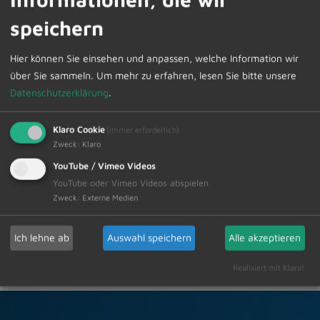
Marktes Dietmannsried, Herr Christan Götsch, Telefon:
speichern
08374/5820-41, E-Mail:
christian.goetsch@dietmannsried.de gerne zur
Hier können Sie einsehen und anpassen, welche Information wir
Verfügung.
über Sie sammeln.
Um mehr zu erfahren, lesen Sie bitte unsere
Datenschutzerklärung
.
Klaro Cookie
(immer erforderlich)
Zweck
:
Klaro
YouTube / Vimeo Videos
Zur Übersicht
YouTube oder Vimeo Videos abspielen
Zweck
:
Externe Medien
13.02.2026
Amtliche Bekanntmachungen
Ich lehne ab
Auswahl speichern
Alle akzeptieren
Realisiert mit Klaro!