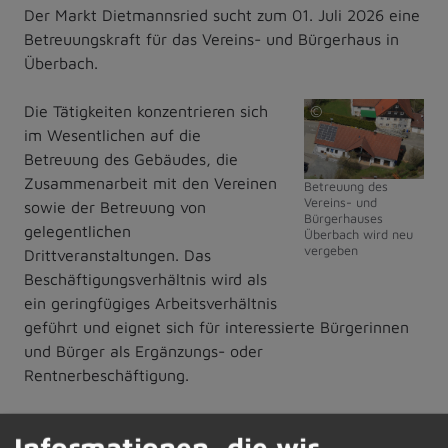
Der Markt Dietmannsried sucht zum 01. Juli 2026 eine
Betreuungskraft für das Vereins- und Bürgerhaus in
Überbach.
Die Tätigkeiten konzentrieren sich
©
im Wesentlichen auf die
Markt
Betreuung des Gebäudes, die
Dietmannsried
Zusammenarbeit mit den Vereinen
Betreuung des
Vereins- und
sowie der Betreuung von
Bürgerhauses
gelegentlichen
Überbach wird neu
vergeben
Drittveranstaltungen. Das
Beschäftigungsverhältnis wird als
ein geringfügiges Arbeitsverhältnis
geführt und eignet sich für interessierte Bürgerinnen
und Bürger als Ergänzungs- oder
Rentnerbeschäftigung.
Bei Interesse an der ausgeschriebenen Tätigkeit und
Informationen, die wir
weiteren Fragen steht Ihnen der Personalleiter des