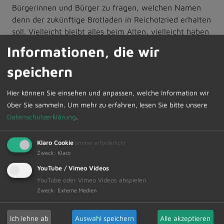
Bürgerinnen und Bürger zu fragen, welchen Namen
denn der zukünftige Brotladen in Reicholzried erhalten
soll. Vielleicht bleibt alles beim Alten, vielleicht haben
Sie einen guten Vorschlag, der als Namen zukünftig
Informationen, die wir
dem Verkauf voranstehen soll. Wenn Sie eine gute
Idee für einen Namensvorschlag haben, bitten wir,
speichern
diesen bis Ende Januar formlos an den Markt
Dietmannsried zu übersenden. Diesbezüglich ist eine
Hier können Sie einsehen und anpassen, welche Information wir
Übermittlung per Post, Einwurf in den Briefkasten des
über Sie sammeln.
Um mehr zu erfahren, lesen Sie bitte unsere
Rathauses oder per E-Mail an: info@dietmannsried.de
Datenschutzerklärung
.
möglich.
Klaro Cookie
(immer erforderlich)
Alle Einsendungen werden mit einer „kleinen
Zweck
:
Klaro
Anerkennung“ belohnt. Vergessen Sie deshalb nicht,
YouTube / Vimeo Videos
Ihren Namen und Ihre Adresse zu vermerken. Wir
YouTube oder Vimeo Videos abspielen
freuen uns auf viele Vorschläge zum „Neustart“ der
Zweck
:
Externe Medien
Nahversorgung in Reicholzried.
Ich lehne ab
Auswahl speichern
Alle akzeptieren