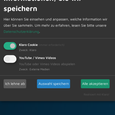
9.
Neuwahlen - Kommandant und Stellvertreter
speichern
10.
Wünsche und Anträge
Hier können Sie einsehen und anpassen, welche Information wir
über Sie sammeln.
Um mehr zu erfahren, lesen Sie bitte unsere
Insbesondere wegen der Neuwahlen werden alle
Datenschutzerklärung
.
aktiven und passiven Mitglieder gebeten, zahlreich an
der Versammlung teilzunehmen. Das Erscheinen aller
Klaro Cookie
(immer erforderlich)
Aktiven in Uniform ist Pflicht.
Zweck
:
Klaro
YouTube / Vimeo Videos
Zur Übersicht
YouTube oder Vimeo Videos abspielen
Zweck
:
Externe Medien
19.01.2024
Amtliche Bekanntmachungen
Ich lehne ab
Auswahl speichern
Alle akzeptieren
Realisiert mit Klaro!