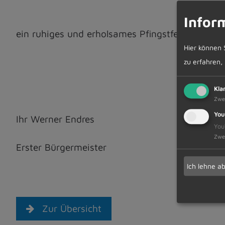
Infor
ein ruhiges und erholsames Pfingstfest.
Hier können 
zu erfahren,
Kla
Zwe
You
Ihr Werner Endres
You
Zwe
Erster Bürgermeister
Ich lehne a
Zur Übersicht