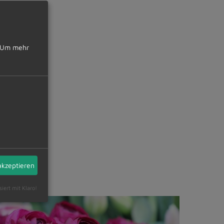
Um mehr
akzeptieren
siert mit Klaro!