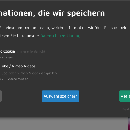
mationen, die wir speichern
Sie einsehen und anpassen, welche Information wir über Sie sammeln.
 lesen Sie bitte unsere
Datenschutzerklärung
.
ro Cookie
(immer erforderlich)
ck
:
Klaro
Tube / Vimeo Videos
Tube oder Vimeo Videos abspielen
ck
:
Externe Medien
b
Auswahl speichern
Alle 
Reali