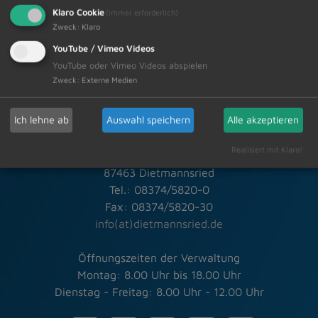
Klaro Cookie
(immer erforderlich)
Zweck
:
Klaro
YouTube / Vimeo Videos
YouTube oder Vimeo Videos abspielen
Zweck
:
Externe Medien
Schneller Kontakt bei allen Fragen
Ich lehne ab
Auswahl speichern
Alle akzeptieren
Markt Dietmannsried
Realisiert mit Klaro!
Rathausplatz 3
87463 Dietmannsried
Tel.: 08374/5820-0
Fax: 08374/5820-30
info(at)dietmannsried.de
Öffnungszeiten der Verwaltung
Montag: 8.00 Uhr bis 18.00 Uhr
Dienstag - Freitag: 8.00 Uhr - 12.00 Uhr