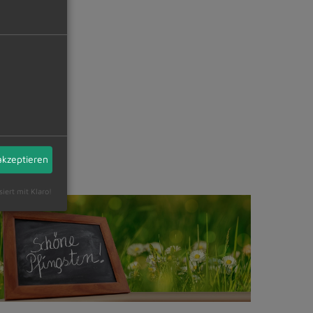
akzeptieren
siert mit Klaro!
©
ixabay