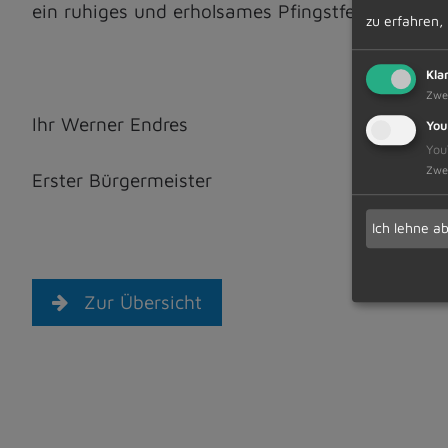
ein ruhiges und erholsames Pfingstfest.
zu erfahren,
Kla
Zwe
Ihr Werner Endres
You
You
Zwe
Erster Bürgermeister
Ich lehne a
Zur Übersicht