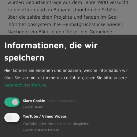
wurden Geburtseinträge aus dem Jahre 1900 versucht
zu entziffern und im Bauamt staunten die Schüler
über die zahlreichen Projekte und fanden im Geo-
Informationssystem ihre Heimatgrundstücke wieder.
Nachdem ein Blick in den Tresor der Gemeinde
geworfen wurde, fand die Besichtigung des Büros des
Informationen, die wir
Bürgermeisters statt und anschließend wurde im
Sitzungssaal Platz genommen.
speichern
„Heute dürft ihr die Plätze der
Hier können Sie einsehen und anpassen, welche Information wir
Marktgemeinderätinnen und Marktgemeinderäte
über Sie sammeln.
Um mehr zu erfahren, lesen Sie bitte unsere
einnehmen“, so Erster Bürgermeister Werner Endres,
Datenschutzerklärung
.
als er die Fragerunde einläutete. Zahlreiche Fragen
wurden dem Bürgermeister gestellt, angefangen von
Klaro Cookie
(immer erforderlich)
Projekten der Schule, Ausstattung der Spielplätze und
Zweck
:
Klaro
des Freibades bis hin zu den Arbeitszeiten. Im Nu
YouTube / Vimeo Videos
verflogen die zwei Schulstunden und die Schülerinnen
YouTube oder Vimeo Videos abspielen
und die Schüler gingen mit schönen praktischen
Zweck
:
Externe Medien
Eindrücken aus dem Rathaus zurück zur Schule.