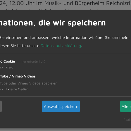
24, 12.00 Uhr im Musik- und Bürgerheim Reicholzrie
ice mit folgenden Abfahrpunkten angeboten:
mationen, die wir speichern
Sie einsehen und anpassen, welche Information wir über Sie sammeln.
asthof Goldener Hirsch
 lesen Sie bitte unsere
Datenschutzerklärung
.
rgarten St. Cornelius
ro Cookie
(immer erforderlich)
testelle Ortsmitte
ck
:
Klaro
Tube / Vimeo Videos
Dietmannsried
Tube oder Vimeo Videos abspielen
ck
:
Externe Medien
b
Auswahl speichern
Alle 
Reali