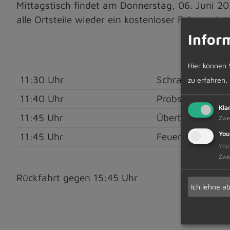
Mittagstisch findet am Donnerstag, 06. Juni 20
alle Ortsteile wieder ein kostenloser Fahrserv
Infor
Hier können 
11:30 Uhr
Schrattenbach G
zu erfahren,
11:40 Uhr
Probstried Kinde
Kla
11:45 Uhr
Überbach Bushal
Zwe
You
11:45 Uhr
Feuerwehrhaus 
You
Zwe
Rückfahrt gegen 15:45 Uhr
Ich lehne a