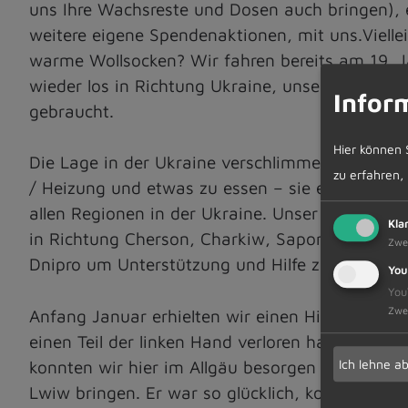
uns Ihre Wachsreste und Dosen auch bringen), et
weitere eigene Spendenaktionen, mit uns.Vielleic
warme Wollsocken? Wir fahren bereits am 19. 
wieder los in Richtung Ukraine, unsere/Ihre Hil
Infor
gebraucht.
Hier können 
Die Lage in der Ukraine verschlimmert sich tä
zu erfahren,
/ Heizung und etwas zu essen – sie erleben Unvo
allen Regionen in der Ukraine. Unser Helfer fa
Kla
in Richtung Cherson, Charkiw, Saporischschja u
Zwe
Dnipro um Unterstützung und Hilfe zu leisten u
You
You
Zwe
Anfang Januar erhielten wir einen Hilferuf für e
einen Teil der linken Hand verloren hat. Den dr
Ich lehne a
konnten wir hier im Allgäu besorgen und über 
Lwiw bringen. Er war so glücklich, konnte die 