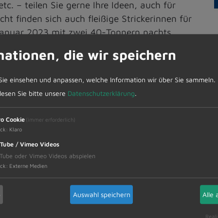
c. – teilen Sie gerne Ihre Ideen, auch für
ht finden sich auch fleißige Strickerinnen für
Januar 2023 mit zwei 40-Tonnern nachts
fe wird dort von den Menschen so sehr
mationen, die wir speichern
Sie einsehen und anpassen, welche Information wir über Sie sammeln.
glich, die Menschen haben kaum Strom / Wasser
 lesen Sie bitte unsere
Datenschutzerklärung
.
rstellbares. Täglich erreichen uns Hilferufe aus
hren im Moment fast täglich von Kiew und Lwiw
ro Cookie
(immer erforderlich)
nd selbst an die Frontlinien nach Soledar und
ck
:
Klaro
nd begeben sich dort ständig in Lebensgefahr.
Tube / Vimeo Videos
Tube oder Vimeo Videos abspielen
ck
:
Externe Medien
inen Kriegsverletzten, der beide Beine und
ingend benötigten Rollstuhl samt Beinsack
b
Auswahl speichern
Alle 
einen Autotransport innerhalb zehn Tagen nach
Tränen der Freude und Dankbarkeit nicht
Reali