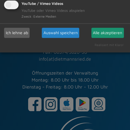
YouTube / Vimeo Videos
Schneller Kontakt bei allen Fragen
YouTube oder Vimeo Videos abspielen
Zweck
:
Externe Medien
Markt Dietmannsried
Rathausplatz 3
Ich lehne ab
Auswahl speichern
Alle akzeptieren
87463 Dietmannsried
Tel.: 08374/5820-0
Realisiert mit Klaro!
Fax: 08374/5820-30
info(at)dietmannsried.de
Öffnungszeiten der Verwaltung
Montag: 8.00 Uhr bis 18.00 Uhr
Dienstag - Freitag: 8.00 Uhr - 12.00 Uhr