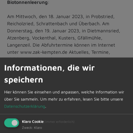
Biotonnenleerung
:
Am Mittwoch, den 18. Januar 2023, in Probstried,
Reicholzried, Schrattenbach und Überbach. Am
Donnerstag, den 19. Januar 2023, in Dietmannsried,
Atzenberg, Vockenthal, Kusters, Gfällmühle,
Langenzeil. Die Abfuhrtermine können im Internet
unter www.zak-kempten.de Aktuelles, Termine,
Abfuhrpläne abgerufen werden.
Informationen, die wir
Zur Übersicht
speichern
Hier können Sie einsehen und anpassen, welche Information wir
13.01.2023
Amtliche Bekanntmachungen
über Sie sammeln.
Um mehr zu erfahren, lesen Sie bitte unsere
Datenschutzerklärung
.
Klaro Cookie
(immer erforderlich)
Zweck
:
Klaro