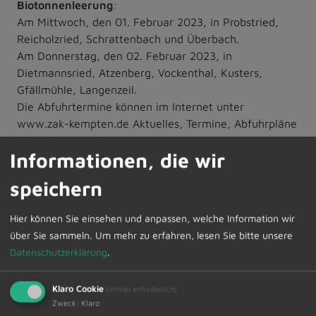
Biotonnenleerung
:
Am Mittwoch, den 01. Februar 2023, in Probstried,
Reicholzried, Schrattenbach und Überbach.
Am Donnerstag, den 02. Februar 2023, in
Dietmannsried, Atzenberg, Vockenthal, Kusters,
Gfällmühle, Langenzeil.
Die Abfuhrtermine können im Internet unter
www.zak-kempten.de Aktuelles, Termine, Abfuhrpläne
abgerufen werden.
Informationen, die wir
Zur Übersicht
speichern
Hier können Sie einsehen und anpassen, welche Information wir
27.01.2023
Amtliche Bekanntmachungen
über Sie sammeln.
Um mehr zu erfahren, lesen Sie bitte unsere
Datenschutzerklärung
.
Klaro Cookie
(immer erforderlich)
Zweck
:
Klaro