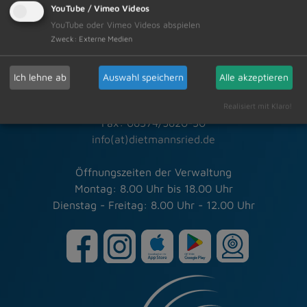
YouTube / Vimeo Videos
Schneller Kontakt bei allen Fragen
YouTube oder Vimeo Videos abspielen
Zweck
:
Externe Medien
Markt Dietmannsried
Rathausplatz 3
Ich lehne ab
Auswahl speichern
Alle akzeptieren
87463 Dietmannsried
Tel.: 08374/5820-0
Realisiert mit Klaro!
Fax: 08374/5820-30
info(at)dietmannsried.de
Öffnungszeiten der Verwaltung
Montag: 8.00 Uhr bis 18.00 Uhr
Dienstag - Freitag: 8.00 Uhr - 12.00 Uhr