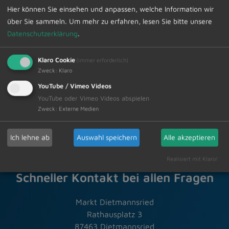
Die Abfuhrtermine können im Internet unter
Hier können Sie einsehen und anpassen, welche Information wir
www.zak-kempten.de Aktuelles, Termine, Abfuhrpläne
über Sie sammeln.
Um mehr zu erfahren, lesen Sie bitte unsere
abgerufen werden.
Datenschutzerklärung
.
Klaro Cookie
(immer erforderlich)
Zur Übersicht
Zweck
:
Klaro
YouTube / Vimeo Videos
20.12.2024
Amtliche Bekanntmachungen
YouTube oder Vimeo Videos abspielen
Zweck
:
Externe Medien
Ich lehne ab
Auswahl speichern
Alle akzeptieren
Realisiert mit Klaro!
Schneller Kontakt bei allen Fragen
Markt Dietmannsried
Rathausplatz 3
87463 Dietmannsried