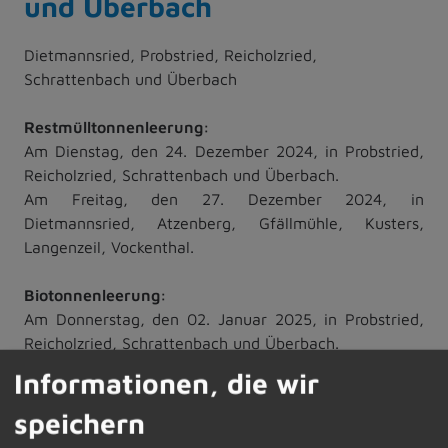
und Überbach
Dietmannsried, Probstried, Reicholzried,
Schrattenbach und Überbach
Restmülltonnenleerung:
Am Dienstag, den 24. Dezember 2024, in Probstried,
Reicholzried, Schrattenbach und Überbach.
Am Freitag, den 27. Dezember 2024, in
Dietmannsried, Atzenberg, Gfällmühle, Kusters,
Langenzeil, Vockenthal.
Biotonnenleerung:
Am Donnerstag, den 02. Januar 2025, in Probstried,
Reicholzried, Schrattenbach und Überbach.
Am Freitag, den 03. Januar 2025, in Dietmannsried,
Informationen, die wir
Atzenberg, Vockenthal, Kusters, Gfällmühle,
Langenzeil.
speichern