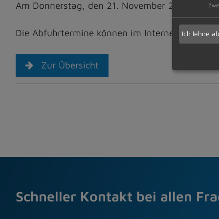
Am Donnerstag, den 21. November 2024, in Diet
Zwe
Die Abfuhrtermine können im Internet unter w
Ich lehne a
Zur Übersicht
Schneller Kontakt bei allen Fr