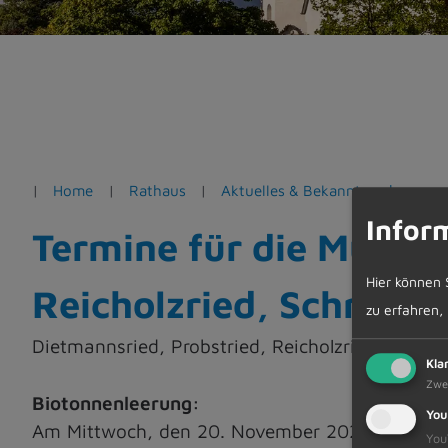
e
n
Home
Rathaus
Aktuelles & Bekanntmachungen
Infor
Termine für die Müllab
Hier können 
Reicholzried, Schratt
zu erfahren,
Dietmannsried, Probstried, Reicholzried, Schr
Kla
Zwe
Biotonnenleerung:
You
Am Mittwoch, den 20. November 2024 in Probst
You