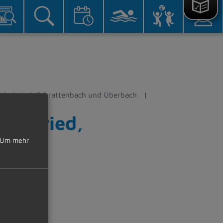
eicholzried, Schrattenbach und Überbach
robstried,
Um mehr