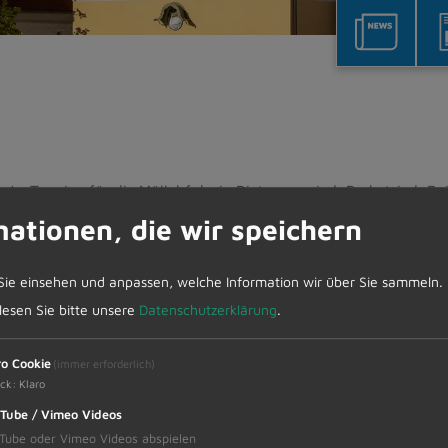
Termine für die Müllabfuhr in Dietmannsried, Probstried, R
mationen, die wir speichern
fuhr in Dietmannsried, P
Sie einsehen und anpassen, welche Information wir über Sie sammeln.
enbach und Überbach
 lesen Sie bitte unsere
Datenschutzerklärung
.
attenbach und Überbach
ro Cookie
(immer erforderlich)
ck
:
Klaro
Tube / Vimeo Videos
ried, Reicholzried, Schrattenbach und Überbach.
Tube oder Vimeo Videos abspielen