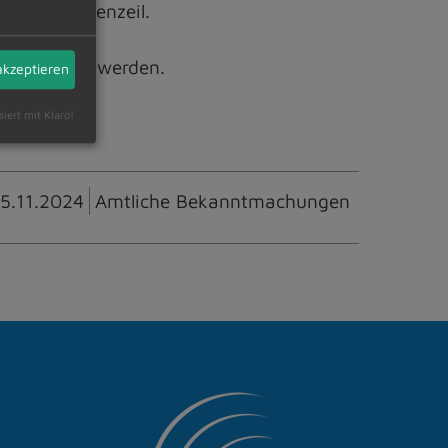
ühle, Langenzeil.
 abgerufen werden.
akzeptieren
siert mit Klaro!
15.11.2024
Amtliche Bekanntmachungen