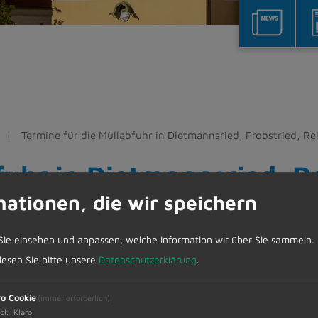
Termine für die Müllabfuhr in Dietmannsried, Probstried, R
fuhr in Dietmannsried, P
mationen, die wir speichern
enbach und Überbach
Sie einsehen und anpassen, welche Information wir über Sie sammeln.
attenbach und Überbach
 lesen Sie bitte unsere
Datenschutzerklärung
.
ro Cookie
(immer erforderlich)
sried, Überbach, Atzenberg, Gfällmühle, Kusters, 
ck
:
Klaro