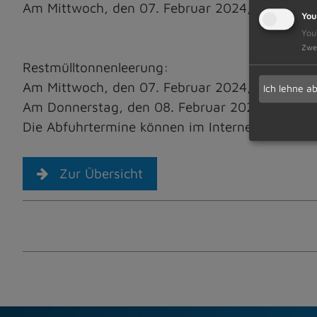
Am Mittwoch, den 07. Februar 2024, in Probstri
You
You
Zwe
Restmülltonnenleerung:
Am Mittwoch, den 07. Februar 2024, in Probstr
Ich lehne a
Am Donnerstag, den 08. Februar 2024, in Dietm
Die Abfuhrtermine können im Internet unter w
Zur Übersicht