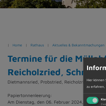
e
n
Home
Rathaus
Aktuelles & Bekanntmachungen
Termine für die Müllab
Infor
Reicholzried, Schratt
Hier können 
Dietmannsried, Probstried, Reicholzried, Schr
zu erfahren,
Papiertonnenleerung:
Kla
Am Dienstag, den 06. Februar 2024, in Dietmann
Zwe