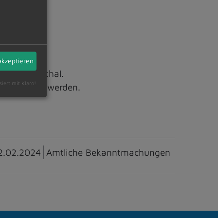
akzeptieren
il, Vockenthal.
siert mit Klaro!
 abgerufen werden.
2.02.2024
Amtliche Bekanntmachungen