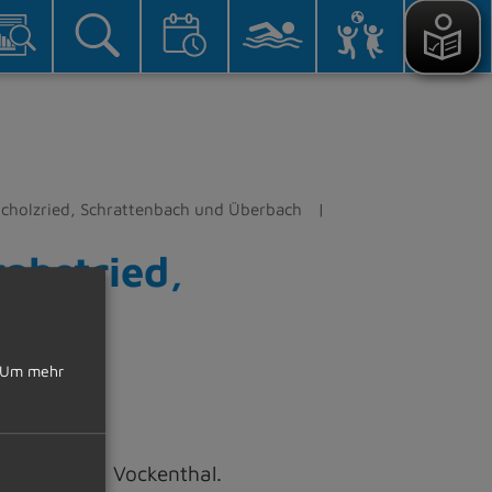
eicholzried, Schrattenbach und Überbach
robstried,
Um mehr
Langenzeil, Vockenthal.