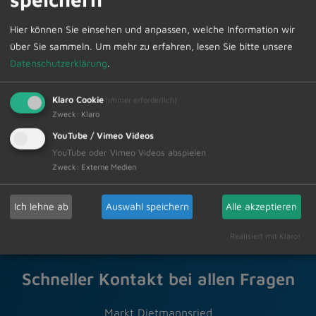
Hier können Sie einsehen und anpassen, welche Information wir
Die Abfuhrtermine können im Internet unter
über Sie sammeln.
Um mehr zu erfahren, lesen Sie bitte unsere
www.zak-kempten.de Aktuelles, Termine, Abfuhrpläne
Datenschutzerklärung
.
abgerufen werden.
Klaro Cookie
(immer erforderlich)
Zweck
:
Klaro
Zur Übersicht
YouTube / Vimeo Videos
YouTube oder Vimeo Videos abspielen
05.01.2024
Amtliche Bekanntmachungen
Zweck
:
Externe Medien
Ich lehne ab
Auswahl speichern
Alle akzeptieren
Realisiert mit Klaro!
Schneller Kontakt bei allen Fragen
Markt Dietmannsried