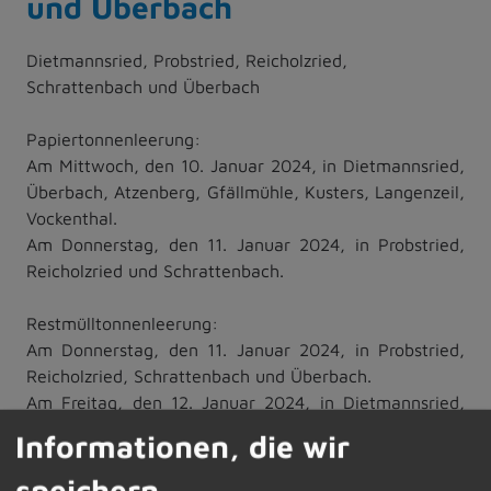
und Überbach
Dietmannsried, Probstried, Reicholzried,
Schrattenbach und Überbach
Papiertonnenleerung:
Am Mittwoch, den 10. Januar 2024, in Dietmannsried,
Überbach, Atzenberg, Gfällmühle, Kusters, Langenzeil,
Vockenthal.
Am Donnerstag, den 11. Januar 2024, in Probstried,
Reicholzried und Schrattenbach.
Restmülltonnenleerung:
Am Donnerstag, den 11. Januar 2024, in Probstried,
Reicholzried, Schrattenbach und Überbach.
Am Freitag, den 12. Januar 2024, in Dietmannsried,
Atzenberg, Gfällmühle, Kusters, Langenzeil,
Informationen, die wir
Vockenthal.
speichern