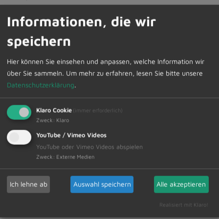
Informationen, die wir
Papiertonnenleerung:
Am Mittwoch, den 27. Mai 2026, in Dietmannsried,
speichern
Überbach, Atzenberg, Gfällmühle, Kusters, Langenzeil,
Vockenthal.
Hier können Sie einsehen und anpassen, welche Information wir
Am Mittwoch, den 27. Mai 2026, in Probstried,
über Sie sammeln.
Um mehr zu erfahren, lesen Sie bitte unsere
Reicholzried und Schrattenbach.
Datenschutzerklärung
.
Die Abfuhrtermine können im Internet unter
Klaro Cookie
(immer erforderlich)
www.zak-kempten.de Aktuelles, Termine, Abfuhrpläne
Zweck
:
Klaro
abgerufen werden.
YouTube / Vimeo Videos
YouTube oder Vimeo Videos abspielen
Zur Übersicht
Zweck
:
Externe Medien
22.05.2026
Ich lehne ab
Auswahl speichern
Alle akzeptieren
Amtliche Bekanntmachungen Veranstaltungstermine
Realisiert mit Klaro!