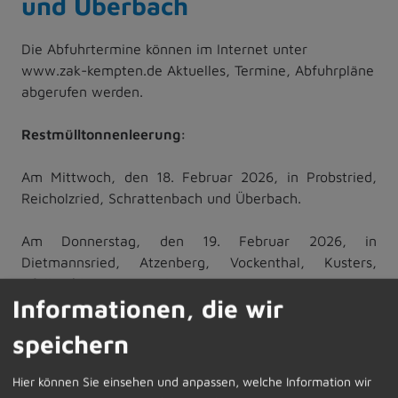
und Überbach
Die Abfuhrtermine können im Internet unter
www.zak-kempten.de Aktuelles, Termine, Abfuhrpläne
abgerufen werden.
Restmülltonnenleerung:
Am Mittwoch, den 18. Februar 2026, in Probstried,
Reicholzried, Schrattenbach und Überbach.
Am Donnerstag, den 19. Februar 2026, in
Dietmannsried, Atzenberg, Vockenthal, Kusters,
Gfällmühle, Langenzeil.
Informationen, die wir
Die Abfuhrtermine können im Internet unter
speichern
www.zak-kempten.de
Aktuelles, Termine, Abfuhrpläne
abgerufen werden.
Hier können Sie einsehen und anpassen, welche Information wir