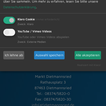
über Sie sammeln.
Um mehr zu erfahren, lesen Sie bitte unsere
Zur Übersicht
Datenschutzerklärung
.
13.02.2026
Klaro Cookie
(immer erforderlich)
Zweck
:
Klaro
Amtliche Bekanntmachungen Veranstaltungstermine
YouTube / Vimeo Videos
YouTube oder Vimeo Videos abspielen
Zweck
:
Externe Medien
Ich lehne ab
Auswahl speichern
Alle akzeptieren
Schneller Kontakt bei allen Fragen
Realisiert mit Klaro!
Markt Dietmannsried
Rathausplatz 3
87463 Dietmannsried
Tel.: 08374/5820-0
Fax: 08374/5820-30
info(at)dietmannsried.de