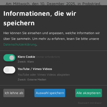
Am Mittwoch, den 10. Dezember 2025, in Probstried,
Reicholzried, Schrattenbach und Überbach.
Informationen, die wir
Am Donnerstag, den 11. Dezember 2025, in
speichern
Dietmannsried, Atzenberg, Gfällmühle, Kusters,
Langenzeil, Vockenthal.
Hier können Sie einsehen und anpassen, welche Information wir
über Sie sammeln.
Um mehr zu erfahren, lesen Sie bitte unsere
Datenschutzerklärung
.
Die Abfuhrtermine können im Internet unter
Klaro Cookie
(immer erforderlich)
www.zak-kempten.de
Aktuelles, Termine, Abfuhrpläne
Zweck
:
Klaro
abgerufen werden.
YouTube / Vimeo Videos
YouTube oder Vimeo Videos abspielen
Zweck
:
Externe Medien
Zur Übersicht
Ich lehne ab
Auswahl speichern
Alle akzeptieren
05.12.2025
Amtliche Bekanntmachungen Veranstaltungstermine
Realisiert mit Klaro!