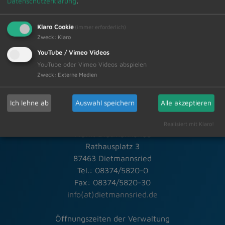
Datenschutzerklärung
.
27.02.2026
Amtliche Bekanntmachungen
Klaro Cookie
(immer erforderlich)
Zweck
:
Klaro
YouTube / Vimeo Videos
YouTube oder Vimeo Videos abspielen
Zweck
:
Externe Medien
Ich lehne ab
Auswahl speichern
Alle akzeptieren
Schneller Kontakt bei allen Fragen
Realisiert mit Klaro!
Markt Dietmannsried
Rathausplatz 3
87463 Dietmannsried
Tel.: 08374/5820-0
Fax: 08374/5820-30
info(at)dietmannsried.de
Öffnungszeiten der Verwaltung