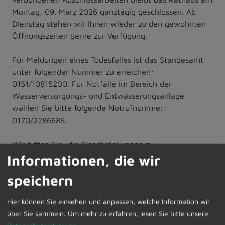
Montag, 09. März 2026 ganztägig geschlossen. Ab
Dienstag stehen wir Ihnen wieder zu den gewohnten
Öffnungszeiten gerne zur Verfügung.
Für Meldungen eines Todesfalles ist das Standesamt
unter folgender Nummer zu erreichen:
0151/10815200. Für Notfälle im Bereich der
Wasserversorgungs- und Entwässerungsanlage
wählen Sie bitte folgende Notrufnummer:
0170/2286686.
Wir bitten Sie, die Einschränkungen zu
berücksichtigen und Ihre Behördengänge entsprechend
Informationen, die wir
zu planen. Für Ihr Verständnis herzlichen Dank.
speichern
Hier können Sie einsehen und anpassen, welche Information wir
über Sie sammeln.
Um mehr zu erfahren, lesen Sie bitte unsere
Zur Übersicht