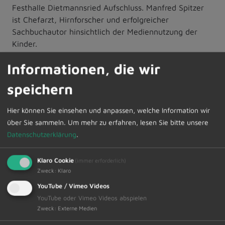
Festhalle Dietmannsried Aufschluss. Manfred Spitzer
ist Chefarzt, Hirnforscher und erfolgreicher
Sachbuchautor hinsichtlich der Mediennutzung der
Kinder.
Informationen, die wir
Der Eintritt zur Veranstaltung beträgt 11,00 €. Die
Tickets können im Vorverkauf ab sofort online unter
speichern
www.ticket-regional.de (dort den Ort eingeben) oder
unter einscannen des beigefügten QR-Code erworben
Hier können Sie einsehen und anpassen, welche Information wir
werden.
über Sie sammeln.
Um mehr zu erfahren, lesen Sie bitte unsere
Datenschutzerklärung
.
Klaro Cookie
(immer erforderlich)
Zweck
:
Klaro
YouTube / Vimeo Videos
Nutzen Sie die wohnortnahe Möglichkeit und
YouTube oder Vimeo Videos abspielen
Zweck
:
Externe Medien
informieren Sie sich.