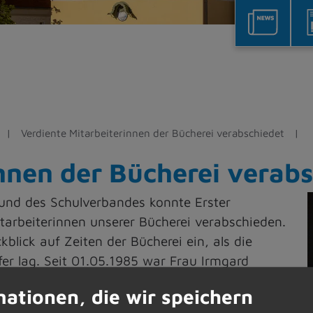
Verdiente Mitarbeiterinnen der Bücherei verabschiedet
nnen der Bücherei verab
nd des Schulverbandes konnte Erster
tarbeiterinnen unserer Bücherei verabschieden.
blick auf Zeiten der Bücherei ein, als die
er lag. Seit 01.05.1985 war Frau Irmgard
somit 37 Jahre ehrenamtlich im Engagement in
mationen, die wir speichern
ar seit 01.01.2003 in der Bücherei tätig und