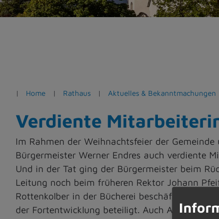
e
n
Home
Rathaus
Aktuelles & Bekanntmachungen
Verdiente Mitarbeiteri
Im Rahmen der Weihnachtsfeier der Gemeinde u
Bürgermeister Werner Endres auch verdiente Mi
Und in der Tat ging der Bürgermeister beim Rück
Leitung noch beim früheren Rektor Johann Pfeif
Rottenkolber in der Bücherei beschäftigt und 
Infor
der Fortentwicklung beteiligt. Auch Anni Koch w