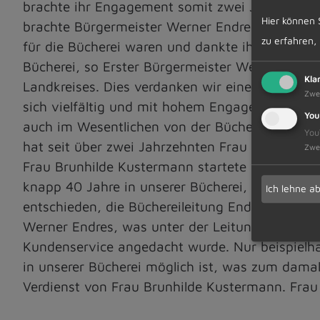
brachte ihr Engagement somit zwei Jahrzehnte 
Hier können 
brachte Bürgermeister Werner Endres zum Ausdr
zu erfahren,
für die Bücherei waren und dankte ihnen mit e
Bücherei, so Erster Bürgermeister Werner Endre
Kla
Landkreises. Dies verdanken wir einem Team, d
Zwe
sich vielfältig und mit hohem Engagement einbr
You
auch im Wesentlichen von der Büchereileitung 
You
hat seit über zwei Jahrzehnten Frau Brunhilde 
Zwe
Frau Brunhilde Kustermann startete in unserer 
knapp 40 Jahre in unserer Bücherei, darunter ü
Ich lehne a
entschieden, die Büchereileitung Ende Januar 2
Werner Endres, was unter der Leitung von Brun
Kundenservice angedacht wurde. Nur beispielhaf
in unserer Bücherei möglich ist, was zum dama
Verdienst von Frau Brunhilde Kustermann. Fra