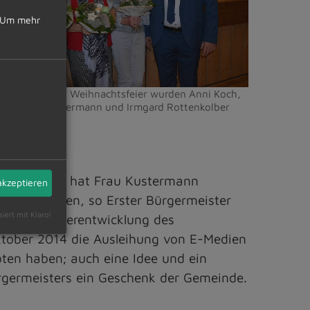
Um mehr
m Rahmen der Weihnachtsfeier wurden Anni Koch,
runhilde Kustermann und Irmgard Rottenkolber
erabschiedet
r langen Zeit hat Frau Kustermann
akzeptieren
Vieles nennen, so Erster Bürgermeister
siert mit Klaro!
ch zur Weiterentwicklung des
Oktober 2014 die Ausleihung von E-Medien
ten haben; auch eine Idee und ein
rgermeisters ein Geschenk der Gemeinde.