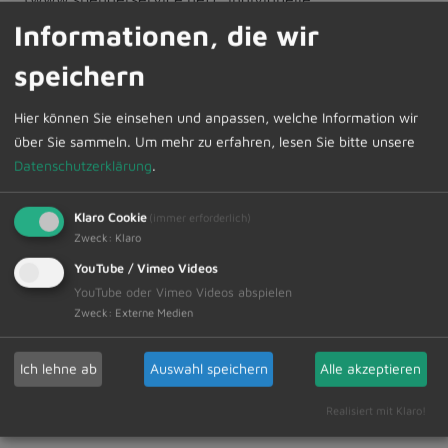
Spendeinformationen, Terminerinnerungen und
Informationen, die wir
Blutspende-Forum.
speichern
Der nächste Blutspendetermin findet in
Hier können Sie einsehen und anpassen, welche Information wir
Dietmannsried, in der Grund- und Mittel-schule, am
über Sie sammeln.
Um mehr zu erfahren, lesen Sie bitte unsere
Freitag, den 10. Juli von 16:30 – 20:00 Uhr statt. Bitte
Datenschutzerklärung
.
essen und trin-ken Sie vor dem Blutspenden
genügend.
Klaro Cookie
(immer erforderlich)
Zweck
:
Klaro
YouTube / Vimeo Videos
YouTube oder Vimeo Videos abspielen
Zur Übersicht
Zweck
:
Externe Medien
03.07.2026
Ich lehne ab
Auswahl speichern
Alle akzeptieren
Amtliche Bekanntmachungen Veranstaltungstermine
Realisiert mit Klaro!