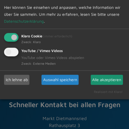
www.blutspendedienst.com/dietmannsried
können Sie
Hier können Sie einsehen und anpassen, welche Information wir
bereits heute einen Termin reservieren. Auf der
über Sie sammeln.
Um mehr zu erfahren, lesen Sie bitte unsere
Hauptseite des Blutspendedienstes finden Sie auch die
Datenschutzerklärung
.
weiteren Termine im Umkreis.
Klaro Cookie
(immer erforderlich)
Zur Übersicht
Zweck
:
Klaro
YouTube / Vimeo Videos
06.10.2023
Amtliche Bekanntmachungen
YouTube oder Vimeo Videos abspielen
Zweck
:
Externe Medien
Ich lehne ab
Auswahl speichern
Alle akzeptieren
Realisiert mit Klaro!
Schneller Kontakt bei allen Fragen
Markt Dietmannsried
Rathausplatz 3