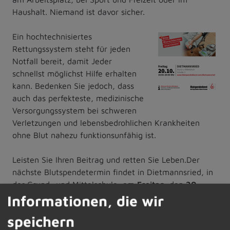
Haushalt. Niemand ist davor sicher.
Ein hochtechnisiertes
Rettungssystem steht für jeden
Notfall bereit, damit Jeder
schnellst möglichst Hilfe erhalten
kann. Bedenken Sie jedoch, dass
auch das perfekteste, medizinische
Versorgungssystem bei schweren
Verletzungen und lebensbedrohlichen Krankheiten
ohne Blut nahezu funktionsunfähig ist.
Leisten Sie Ihren Beitrag und retten Sie Leben.Der
nächste Blutspendetermin findet in Dietmannsried, in
der Grund- und Mittelschule, am
Freitag
, den
20.
Oktober 2023
von
16.30 - 20.30
Uhr statt. Bitte
Informationen, die wir
essen und trinken Sie vor dem Blutspenden
speichern
genügend.Unter