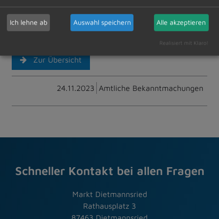
www.dietmannsried.de/Rathaus/Mitarbeiter und
Abteilungen/Bauamt (unter dem Reiter
Ich lehne ab
Auswahl speichern
Alle akzeptieren
Wasserversorgung –Trinkwasseruntersuchung)
Realisiert mit Klaro!
Zur Übersicht
24.11.2023
Amtliche Bekanntmachungen
Schneller Kontakt bei allen Fragen
Markt Dietmannsried
Rathausplatz 3
87463 Dietmannsried