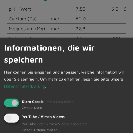
pH – Wert
7,55
6,5 – 9,5
Calcium (Ca)
mg/l
80,0
-
Magnesium (Mg)
mg/l
22,8
-
Natrium (Na)
mg/l
3,1
200
Informationen, die wir
Kalium (K)
mg/l
1,1
-
speichern
Nitrat (NO3)
mg/l
15,0
50
Sulfat (SO4)
mg/l
5,3
250,0
Hier können Sie einsehen und anpassen, welche Information wir
über Sie sammeln.
Um mehr zu erfahren, lesen Sie bitte unsere
Datenschutzerklärung
.
Die Gesamthärte des untersuchten Trinkwassers liegt
je nach Einzugsgebiet bei ca. 16° dH und ist somit als
Klaro Cookie
(immer erforderlich)
mittelhartes bis hartes Wasser (Härtebereich 3)
Zweck
:
Klaro
einzustufen.
YouTube / Vimeo Videos
Die Trinkwasseruntersuchung kann auch im Internet
YouTube oder Vimeo Videos abspielen
Zweck
:
Externe Medien
abgerufen werden unter: