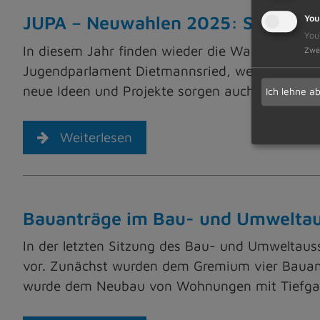
JUPA – Neuwahlen 2025: Sei auch 
You
You
In diesem Jahr finden wieder die Wahlen zum J
Zwe
Jugendparlament Dietmannsried, welches sich z
neue Ideen und Projekte sorgen auch immer w
Ich lehne a
Weiterlesen
Bauanträge im Bau- und Umwelta
In der letzten Sitzung des Bau- und Umwelta
vor. Zunächst wurden dem Gremium vier Bauant
wurde dem Neubau von Wohnungen mit Tiefga