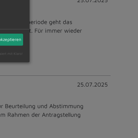
25.07.2025
chste Wahlperiode geht das
twickelt hat. Für immer wieder
akzeptieren
siert mit Klaro!
25.07.2025
ur Beurteilung und Abstimmung
 Im Rahmen der Antragstellung