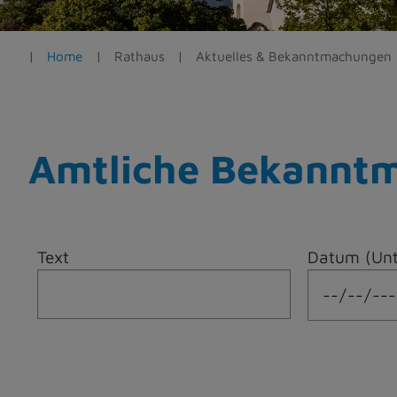
e
n
Home
Rathaus
Aktuelles & Bekanntmachungen
Amtliche Bekannt
Text
Datum (Unt