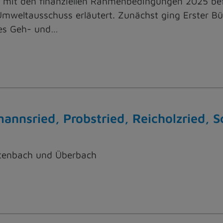
mit den finanziellen Rahmenbedingungen 2025 befa
eltausschuss erläutert. Zunächst ging Erster Bür
es Geh- und…
mannsried, Probstried, Reicholzried, 
attenbach und Überbach