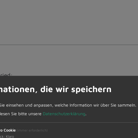
ried:
mationen, die wir speichern
Sie einsehen und anpassen, welche Information wir über Sie sammeln.
 lesen Sie bitte unsere
Datenschutzerklärung
.
ro Cookie
(immer erforderlich)
ck
:
Klaro