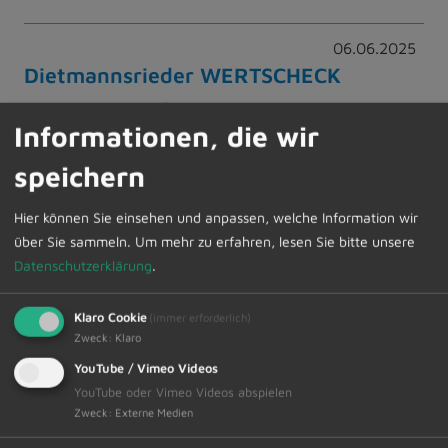
06.06.2025
Dietmannsrieder WERTSCHECK
Der „Dietmannsrieder WERTSCHECK“, eine
Informationen, die wir
gemeinsame Initiative des Marktes
Dietmannsried und des Gewerbeverbandes
speichern
Dietmannsried hat sich mittlerweile…
Hier können Sie einsehen und anpassen, welche Information wir
Weiterlesen
über Sie sammeln.
Um mehr zu erfahren, lesen Sie bitte unsere
Datenschutzerklärung
.
06.06.2025
Klaro Cookie
(immer erforderlich)
„Der frühe Vogel …“ ist im
Zweck
:
Klaro
Freibad!
YouTube / Vimeo Videos
YouTube oder Vimeo Videos abspielen
Nachdem wir bei wechselnden Temperaturen
Zweck
:
Externe Medien
am 16. Mai die Saison im Freibad Dietmannsried
eröffnen konnten, finden immer mehr