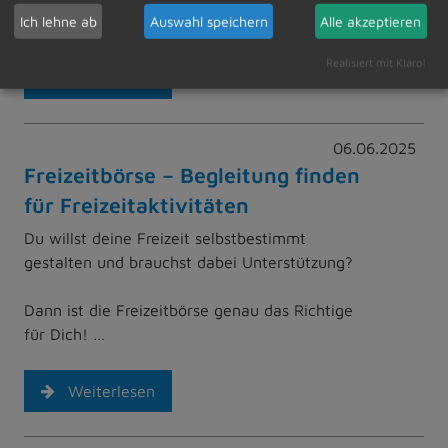
„Wasserratten“ den Weg in…
Ich lehne ab
Auswahl speichern
Alle akzeptieren
Realisiert mit Klaro!
Weiterlesen
06.06.2025
Freizeitbörse – Begleitung finden
für Freizeitaktivitäten
Du willst deine Freizeit selbstbestimmt
gestalten und brauchst dabei Unterstützung?
Dann ist die Freizeitbörse genau das Richtige
für Dich! …
Weiterlesen