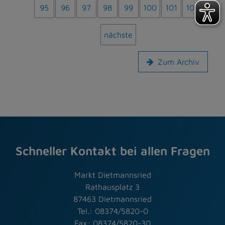
95
96
97
98
99
100
101
102
nächste
Zum Archiv
Schneller Kontakt bei allen Fragen
Markt Dietmannsried
Rathausplatz 3
87463 Dietmannsried
Tel.: 08374/5820-0
Fax: 08374/5820-30