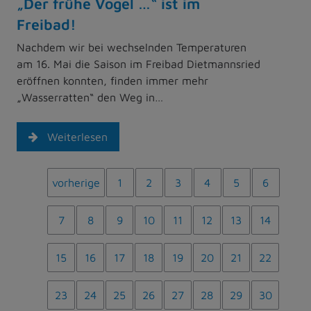
„Der frühe Vogel …“ ist im
Freibad!
Nachdem wir bei wechselnden Temperaturen
am 16. Mai die Saison im Freibad Dietmannsried
eröffnen konnten, finden immer mehr
„Wasserratten“ den Weg in…
Weiterlesen
vorherige
1
2
3
4
5
6
7
8
9
10
11
12
13
14
15
16
17
18
19
20
21
22
23
24
25
26
27
28
29
30