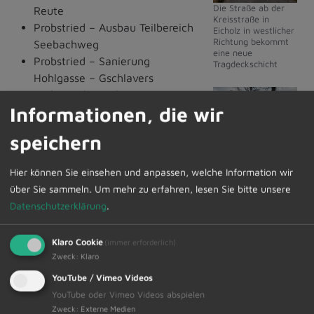
Die Straße ab der
Reute
Kreisstraße in
Probstried – Ausbau Teilbereich
Eicholz in westlicher
Richtung bekommt
Seebachweg
eine neue
Probstried – Sanierung
Tragdeckschicht
Hohlgasse – Gschlavers
Probstried – Verbesserung
Informationen, die wir
Stichstraße Haslachweg
Gemeindestraße Schrattenbach
speichern
– Kreisstraße – Eicholz West
Die Zufahrt zum
Dietmannsried – Mauer
Schützenheim
Hier können Sie einsehen und anpassen, welche Information wir
Memminger Str.
Dietmannsried wird
über Sie sammeln.
Um mehr zu erfahren, lesen Sie bitte unsere
erneuert
Dietmannstr.– Zufahrt
Datenschutzerklärung
.
Überbacher Str. –
Schützenheim
Klaro Cookie
(immer erforderlich)
Reicholzried – Bankette Lohbachbrücke bis
Zweck
:
Klaro
Graben
YouTube / Vimeo Videos
YouTube oder Vimeo Videos abspielen
Außerdem wurden noch diverse Kleinmaßnahmen als
Zweck
:
Externe Medien
Gesamtbudget festgesetzt. Die Verwaltung wurde