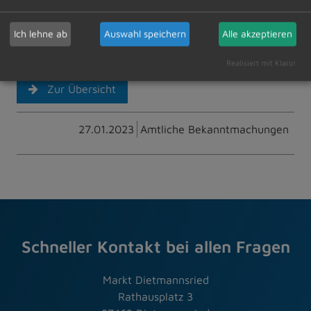
beauftragt die Detailplanungen für die einzelnen
Maßnahmen mit den entsprechenden Betroffenen
Ich lehne ab
Auswahl speichern
Alle akzeptieren
abzuklären.
Realisiert mit Klaro!
Zur Übersicht
27.01.2023
Amtliche Bekanntmachungen
Schneller Kontakt bei allen Fragen
Markt Dietmannsried
Rathausplatz 3